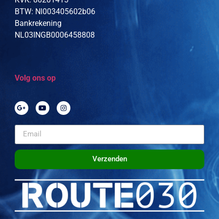
BTW: Nl003405602b06
Bankrekening
NL03INGB0006458808
Volg ons op
Verzenden