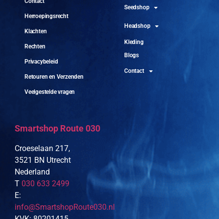
Contact
Seedshop
Herroepingsrecht
Headshop
Klachten
Kleding
Rechten
Blogs
Privacybeleid
Contact
Retouren en Verzenden
Veelgestelde vragen
Smartshop Route 030
Croeselaan 217,
3521 BN Utrecht
Nederland
T
030 633 2499
E:
info@SmartshopRoute030.nl
KVK: 80201415