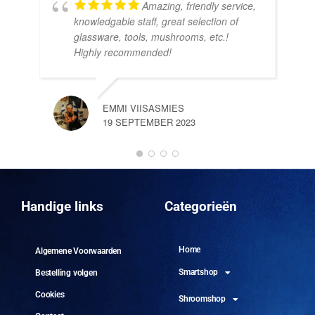
Amazing, friendly service,
knowledgable staff, great selection of
DOM
glassware, tools, mushrooms, etc.!
10 
Highly recommended!
EMMI VIISASMIES
19 SEPTEMBER 2023
DO
10 
Handige links
Categorieën
Home
Algemene Voorwaarden
Smartshop
Bestelling volgen
Cookies
Shroomshop