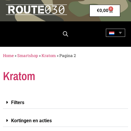
0
€
0,00
Home
»
Smartshop
»
Kratom
»
Pagina 2
Kratom
Filters
Kortingen en acties