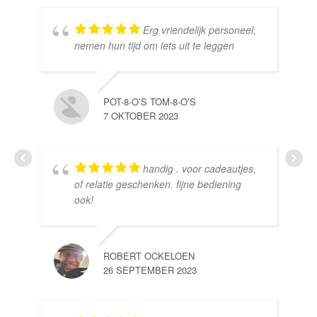
Erg vriendelijk personeel,
SE
nemen hun tijd om iets uit te leggen
10 
POT-8-O’S TOM-8-O’S
7 OKTOBER 2023
handig . voor cadeautjes,
HE
of relatie geschenken. fijne bediening
10 
ook!
ROBERT OCKELOEN
26 SEPTEMBER 2023