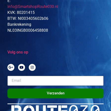
E:
info@SmartshopRoute030.nl
KVK: 80201415
BTW: Nl003405602b06
Bankrekening
NL03INGB0006458808
Volg ons op
Verzenden