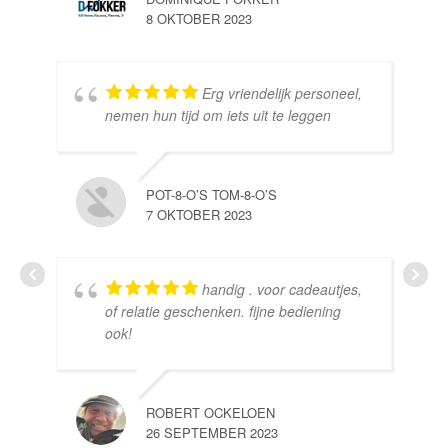
8 OKTOBER 2023
Erg vriendelijk personeel,
SE
nemen hun tijd om iets uit te leggen
10 
POT-8-O’S TOM-8-O’S
7 OKTOBER 2023
handig . voor cadeautjes,
HE
of relatie geschenken. fijne bediening
10 
ook!
ROBERT OCKELOEN
26 SEPTEMBER 2023