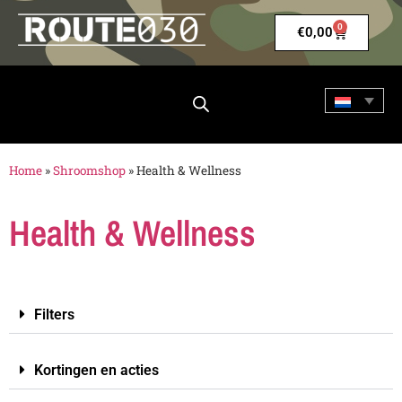
0
€
0,00
Home
»
Shroomshop
»
Health & Wellness
Health & Wellness
Filters
Kortingen en acties