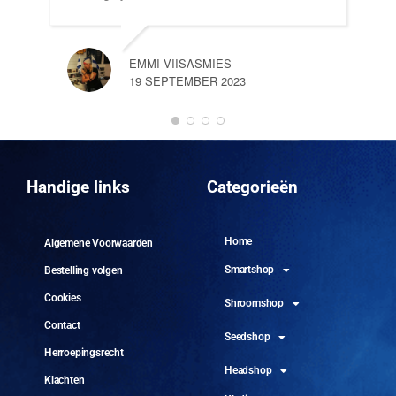
EMMI VIISASMIES
19 SEPTEMBER 2023
DO
10 
Handige links
Categorieën
Home
Algemene Voorwaarden
Smartshop
Bestelling volgen
Cookies
Shroomshop
Contact
Seedshop
Herroepingsrecht
Headshop
Klachten