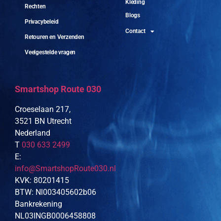
Kleding
Rechten
Blogs
Privacybeleid
Contact
Retouren en Verzenden
Veelgestelde vragen
Smartshop Route 030
Croeselaan 217,
3521 BN Utrecht
Nederland
T
030 633 2499
E:
info@SmartshopRoute030.nl
KVK: 80201415
BTW: Nl003405602b06
Bankrekening
NL03INGB0006458808