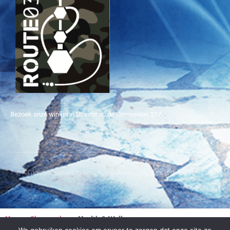
Bezoek onze winkel in Utrecht op de Croeselaan 217
© All rights reserved to Smartshop Route 030 - Smartshop in Utrecht
Home
»
Shroomshop
»
Health & Wellness