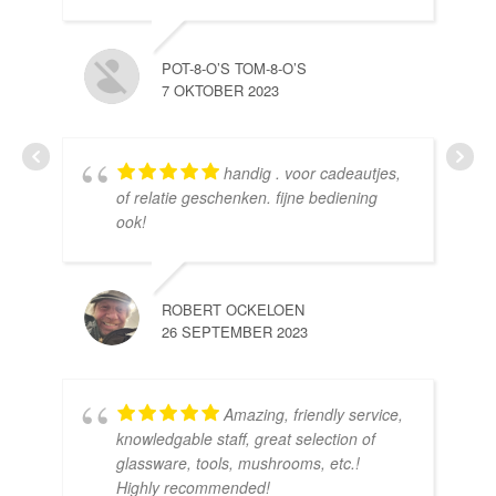
POT-8-O’S TOM-8-O’S
7 OKTOBER 2023
handig . voor cadeautjes,
HE
of relatie geschenken. fijne bediening
10 
ook!
ROBERT OCKELOEN
26 SEPTEMBER 2023
Amazing, friendly service,
knowledgable staff, great selection of
DOM
glassware, tools, mushrooms, etc.!
10 
Highly recommended!