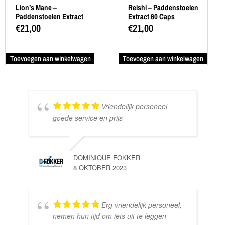
Lion’s Mane –
Reishi – Paddenstoelen
Paddenstoelen Extract
Extract 60 Caps
60 Caps
€
21,00
€
21,00
Toevoegen aan winkelwagen
Toevoegen aan winkelwagen
Vriendelijk personeel
goede service en prijs
DOMINIQUE FOKKER
8 OKTOBER 2023
Erg vriendelijk personeel,
SE
nemen hun tijd om iets uit te leggen
10 