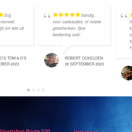
Erg
handig .
ersoneel,
voor cadeautjes, of relatie
f
d om iets uit
geschenken. fijne
k
bediening ook!
s
t
H
-O’S TOM-8-O’S
ROBERT OCKELOEN
OBER 2023
26 SEPTEMBER 2023
Smartshop Route 030