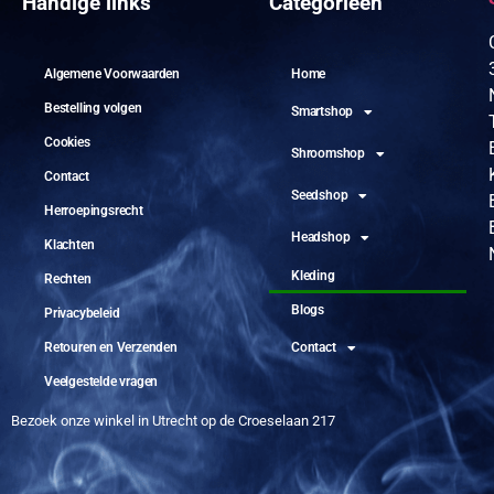
Handige links
Categorieën
Algemene Voorwaarden
Home
Bestelling volgen
Smartshop
Cookies
Shroomshop
Contact
Seedshop
Herroepingsrecht
Headshop
Klachten
Kleding
Rechten
Blogs
Privacybeleid
Retouren en Verzenden
Contact
Veelgestelde vragen
Bezoek onze winkel in Utrecht op de Croeselaan 217