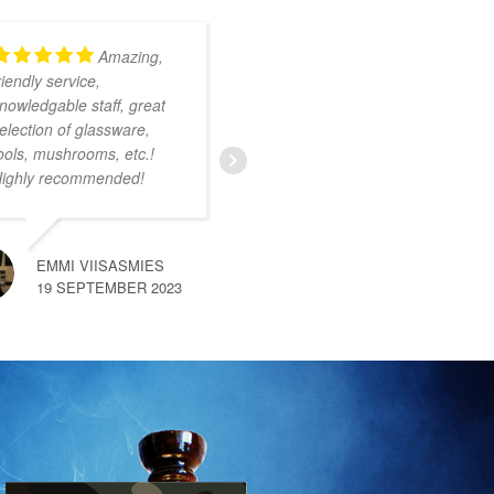
Amazing,
Kundig en
riendly service,
onwijs vriendelijk
nowledgable staff, great
personeel. Ruim
election of glassware,
assortiment met zeer
ools, mushrooms, etc.!
uiteenlopende producten.
ighly recommended!
Ik was nog niet bekend
met deze smartshop maar
na een kort gesprek met
een van de medewerkers
EMMI VIISASMIES
merkte
… read more
19 SEPTEMBER 2023
SEM VAN HEMERT
10 SEPTEMBER 2023