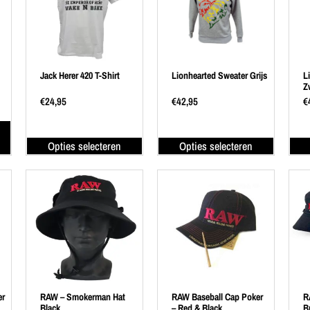
Jack Herer 420 T-Shirt
Lionhearted Sweater Grijs
L
Z
€
24,95
€
42,95
€
Opties selecteren
Opties selecteren
er
RAW – Smokerman Hat
RAW Baseball Cap Poker
R
Black
– Red & Black
B