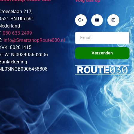
Volg ons op
Croeselaan 217,
3521 BN Utrecht
Nederland
T
030 633 2499
E:
info@SmartshopRoute030.nl
KVK: 80201415
Verzenden
BTW: Nl003405602b06
Bankrekening
NL03INGB0006458808