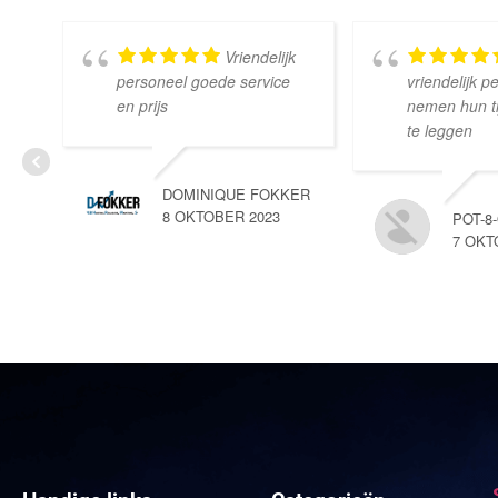
Vriendelijk
personeel goede service
vriendelijk p
en prijs
nemen hun tij
te leggen
DOMINIQUE FOKKER
8 OKTOBER 2023
POT-8
7 OKT