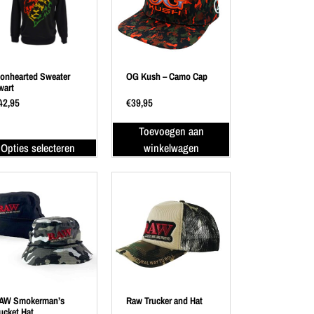
ionhearted Sweater
OG Kush – Camo Cap
wart
42,95
€
39,95
Toevoegen aan
Opties selecteren
winkelwagen
AW Smokerman’s
Raw Trucker and Hat
ucket Hat