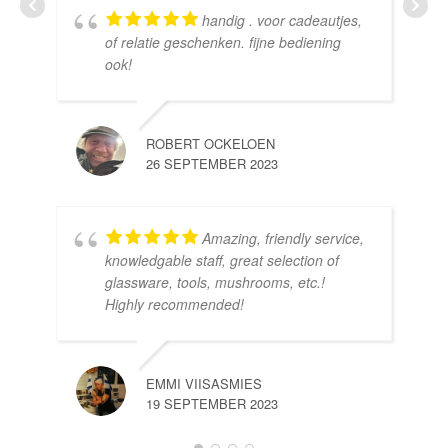
handig . voor cadeautjes,
HE
of relatie geschenken. fijne bediening
10 
ook!
ROBERT OCKELOEN
26 SEPTEMBER 2023
Amazing, friendly service,
knowledgable staff, great selection of
DOM
glassware, tools, mushrooms, etc.!
10 
Highly recommended!
EMMI VIISASMIES
19 SEPTEMBER 2023