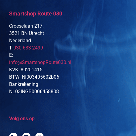
Smartshop Route 030
Croeselaan 217,
3521 BN Utrecht
Nederland
T
030 633 2499
E:
info@SmartshopRoute030.nl
KVK: 80201415
BTW: Nl003405602b06
Bankrekening
NL03INGB0006458808
Volg ons op