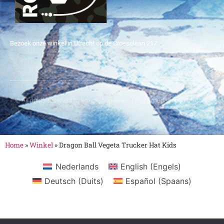
Bezoek onze winkel in Utrecht op de Croeselaan 217
© All rights reserved to Smartshop Route 030 - Smartshop in Utrecht
Home
»
Winkel
»
Dragon Ball Vegeta Trucker Hat Kids
Nederlands
English
(
Engels
)
Deutsch
(
Duits
)
Español
(
Spaans
)