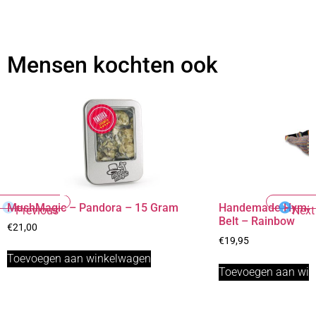
Mensen kochten ook
MushMagic – Pandora – 15 Gram
Handemade Hymal
Previous
Next
Belt – Rainbow
€
21,00
€
19,95
Toevoegen aan winkelwagen
Toevoegen aan wi