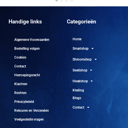
DO
10 
Handige links
Categorieën
Home
Algemene Voorwaarden
Smartshop
Bestelling volgen
Cookies
Shroomshop
Contact
Seedshop
Herroepingsrecht
Headshop
Klachten
Kleding
Rechten
Blogs
Privacybeleid
Contact
Retouren en Verzenden
Veelgestelde vragen