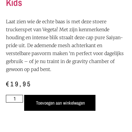
Kids
Laat
zien
wie
de
echte
baas
is
met
deze
stoere
truckerspet
van
Vegeta!
Met
zijn
kenmerkende
houding
en
intense
blik
straalt
deze
cap
pure
Saiyan-
pride
uit.
De
ademende
mesh
achterkant
en
verstelbare
pasvorm
maken ‘
m
perfect
voor
dagelijks
gebruik –
of
je
nu
traint
in
de
gravity
chamber
of
gewoon
op
pad
bent.
€
19,95
Toevoegen aan winkelwagen