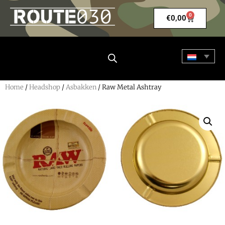
0
€
0,00
Home
/
Headshop
/
Asbakken
/ Raw Metal Ashtray