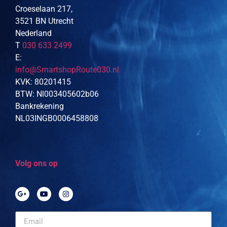
Croeselaan 217,
3521 BN Utrecht
Nederland
T
030 633 2499
E:
info@SmartshopRoute030.nl
KVK: 80201415
BTW: Nl003405602b06
Bankrekening
NL03INGB0006458808
Volg ons op