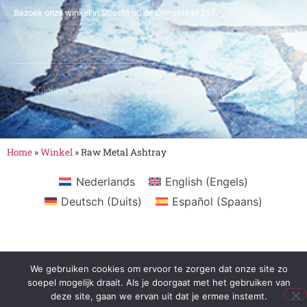
Bezoek onze winkel in Utrecht op de Croeselaan 217
© All rights reserved to Smartshop Route 030 - Smartshop in Utrecht
Home
»
Winkel
»
Raw Metal Ashtray
Nederlands
English
(
Engels
)
Deutsch
(
Duits
)
Español
(
Spaans
)
We gebruiken cookies om ervoor te zorgen dat onze site zo
soepel mogelijk draait. Als je doorgaat met het gebruiken van
deze site, gaan we ervan uit dat je ermee instemt.