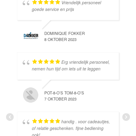
Vriendelijk personeel
goede service en prijs
DOMINIQUE FOKKER
8 OKTOBER 2023
Erg vriendelijk personeel,
SE
nemen hun tijd om iets uit te leggen
10 
POT-8-O’S TOM-8-O’S
7 OKTOBER 2023
handig . voor cadeautjes,
HE
of relatie geschenken. fijne bediening
10 
ook!