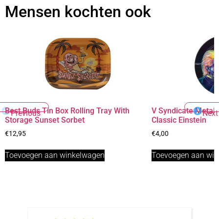
Mensen kochten ook
Best Buds Tin Box Rolling Tray With
V Syndicate Metal
Previous
Next
Storage Sunset Sorbet
Classic Einstein
€
12,95
€
4,00
Toevoegen aan winkelwagen
Toevoegen aan wi