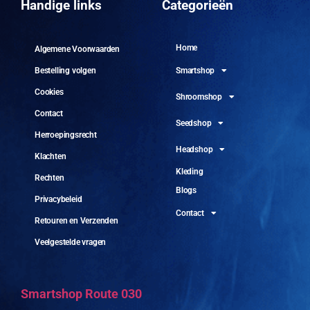
Handige links
Categorieën
Home
Algemene Voorwaarden
Smartshop
Bestelling volgen
Cookies
Shroomshop
Contact
Seedshop
Herroepingsrecht
Headshop
Klachten
Kleding
Rechten
Blogs
Privacybeleid
Contact
Retouren en Verzenden
Veelgestelde vragen
Smartshop Route 030