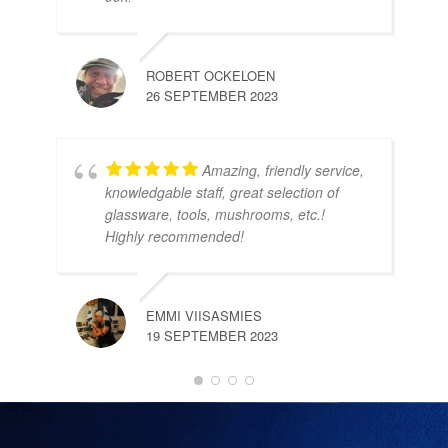
ROBERT OCKELOEN
26 SEPTEMBER 2023
Amazing, friendly service,
knowledgable staff, great selection of
DOM
glassware, tools, mushrooms, etc.!
10 
Highly recommended!
EMMI VIISASMIES
19 SEPTEMBER 2023
DO
10 