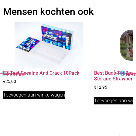
Mensen kochten ook
EZ Test Cocaine And Crack 10Pack
Best Buds Tin Box 
Previous
Next
Storage Strawberr
€
25,00
€
12,95
Toevoegen aan winkelwagen
Toevoegen aan wi