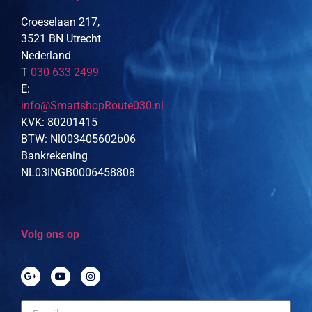
Croeselaan 217,
3521 BN Utrecht
Nederland
T
030 633 2499
E:
info@SmartshopRoute030.nl
KVK: 80201415
BTW: Nl003405602b06
Bankrekening
NL03INGB0006458808
Volg ons op