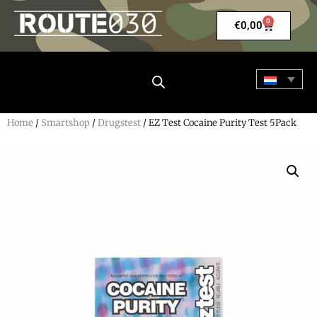
0
€
0,00
Home
/
Smartshop
/
Drugstest
/ EZ Test Cocaine Purity Test 5Pack