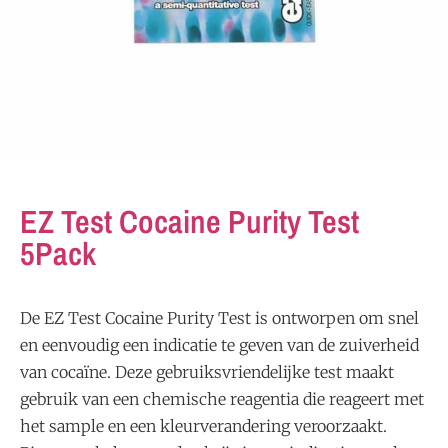
EZ Test Cocaine Purity Test
5Pack
De
EZ
Test
Cocaine
Purity
Test
is
ontworpen
om
snel
en
eenvoudig
een
indicatie
te
geven
van
de
zuiverheid
van
cocaïne.
Deze
gebruiksvriendelijke
test
maakt
gebruik
van
een
chemische
reagentia
die
reageert
met
het
sample
en
een
kleurverandering
veroorzaakt.