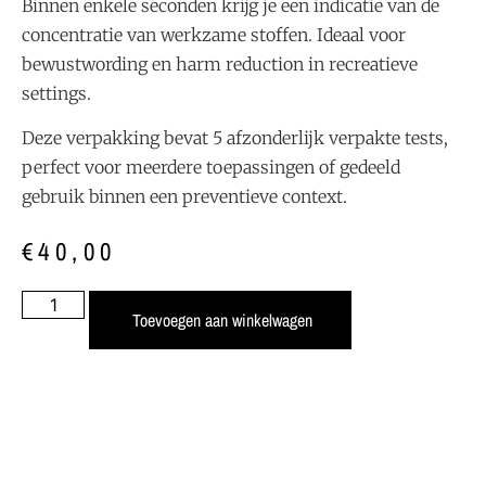
Binnen
enkele
seconden
krijg
je
een
indicatie
van
de
concentratie
van
werkzame
stoffen.
Ideaal
voor
bewustwording
en
harm
reduction
in
recreatieve
settings.
Deze
verpakking
bevat
5
afzonderlijk
verpakte
tests,
perfect
voor
meerdere
toepassingen
of
gedeeld
gebruik
binnen
een
preventieve
context.
€
40,00
Toevoegen aan winkelwagen