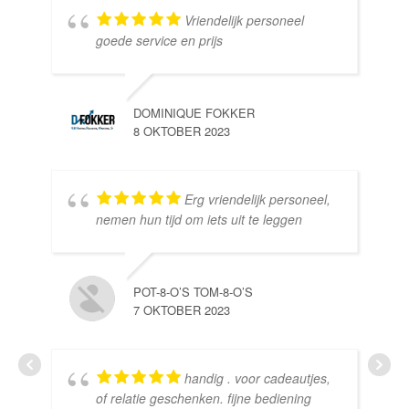
Vriendelijk personeel
goede service en prijs
DOMINIQUE FOKKER
8 OKTOBER 2023
Erg vriendelijk personeel,
SE
nemen hun tijd om iets uit te leggen
10 
POT-8-O’S TOM-8-O’S
7 OKTOBER 2023
handig . voor cadeautjes,
HE
of relatie geschenken. fijne bediening
10 