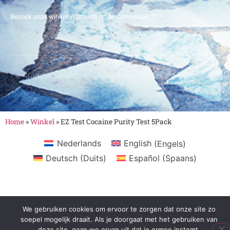
Bezoek onze winkel in Utrecht op de Croeselaan 217
© All rights reserved to Smartshop Route 030 - Smartshop in Utrecht
Home
»
Winkel
»
EZ Test Cocaine Purity Test 5Pack
Nederlands
English
(
Engels
)
Deutsch
(
Duits
)
Español
(
Spaans
)
We gebruiken cookies om ervoor te zorgen dat onze site zo
soepel mogelijk draait. Als je doorgaat met het gebruiken van
deze site, gaan we ervan uit dat je ermee instemt.