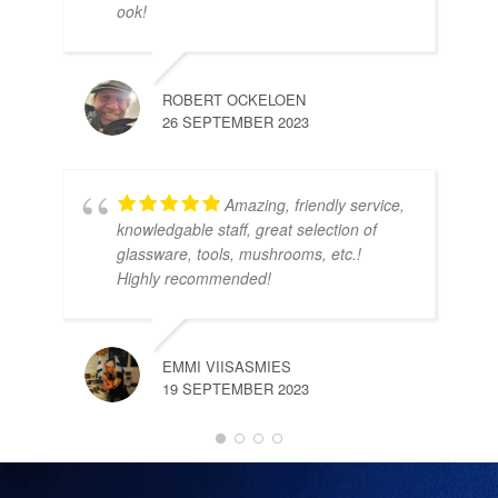
ook!
ROBERT OCKELOEN
26 SEPTEMBER 2023
Amazing, friendly service,
knowledgable staff, great selection of
DOM
glassware, tools, mushrooms, etc.!
10 
Highly recommended!
EMMI VIISASMIES
19 SEPTEMBER 2023
DO