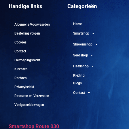
10 
Handige links
Categorieën
Home
Algemene Voorwaarden
Smartshop
Bestelling volgen
Cookies
Shroomshop
Contact
Seedshop
Herroepingsrecht
Headshop
Klachten
Kleding
Rechten
Blogs
Privacybeleid
Contact
Retouren en Verzenden
Veelgestelde vragen
Smartshop Route 030