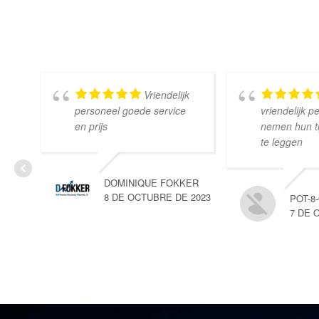
Vriendelijk
personeel goede service
vriendelijk p
en prijs
nemen hun tij
te leggen
DOMINIQUE FOKKER
8 DE OCTUBRE DE 2023
POT-8
7 DE 