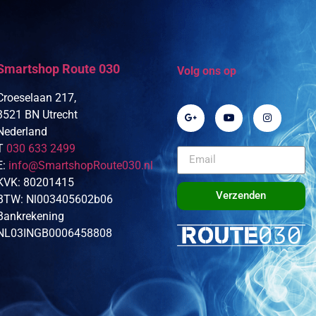
Smartshop Route 030
Volg ons op
Croeselaan 217,
3521 BN Utrecht
Nederland
T
030 633 2499
E:
info@SmartshopRoute030.nl
KVK: 80201415
Verzenden
BTW: Nl003405602b06
Bankrekening
NL03INGB0006458808