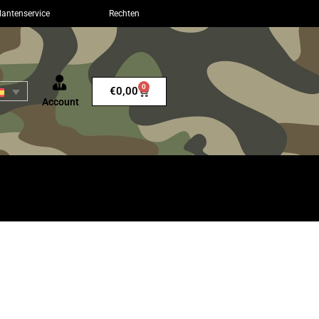
lantenservice
Rechten
0
€
0,00
Account