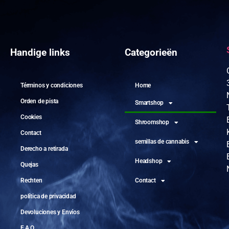
Handige links
Categorieën
Términos y condiciones
Home
Orden de pista
Smartshop
Cookies
Shroomshop
Contact
semillas de cannabis
Derecho a retirada
Headshop
Quejas
Rechten
Contact
política de privacidad
Devoluciones y Envíos
F.A.Q