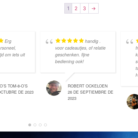
1
2
3
→
Erg
handig .
ersoneel,
voor cadeautjes, of relatie
f
d om iets uit
geschenken. fijne
k
bediening ook!
s
t
H
-O’S TOM-8-O’S
ROBERT OCKELOEN
OCTUBRE DE 2023
26 DE SEPTIEMBRE DE
2023