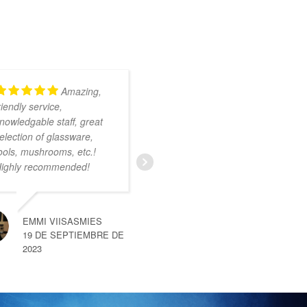
Amazing,
Kundig en
riendly service,
onwijs vriendelijk
nowledgable staff, great
personeel. Ruim
election of glassware,
assortiment met zeer
ools, mushrooms, etc.!
uiteenlopende producten.
ighly recommended!
Ik was nog niet bekend
met deze smartshop maar
na een kort gesprek met
een van de medewerkers
EMMI VIISASMIES
merkte
… read more
19 DE SEPTIEMBRE DE
2023
SEM VAN HEMERT
10 DE SEPTIEMBRE DE 2023