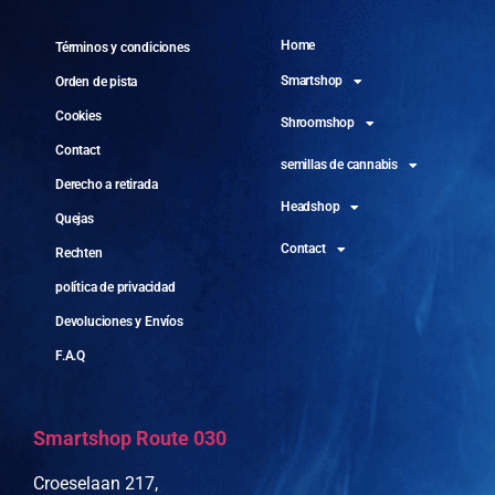
Home
Términos y condiciones
Smartshop
Orden de pista
Cookies
Shroomshop
Contact
semillas de cannabis
Derecho a retirada
Headshop
Quejas
Contact
Rechten
política de privacidad
Devoluciones y Envíos
F.A.Q
Smartshop Route 030
Croeselaan 217,