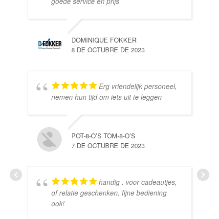
goede service en prijs
DOMINIQUE FOKKER
8 DE OCTUBRE DE 2023
Erg vriendelijk personeel,
SE
nemen hun tijd om iets uit te leggen
10 
POT-8-O’S TOM-8-O’S
7 DE OCTUBRE DE 2023
handig . voor cadeautjes,
HE
of relatie geschenken. fijne bediening
10 
ook!