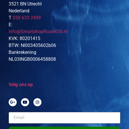
3521 BN Utrecht
Nederland
T
030 633 2499
E:
info@SmartshopRoute030.nl
KVK: 80201415
BTW: Nl003405602b06
Bankrekening
NL03INGB0006458808
Volg ons op