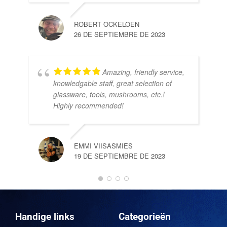
ROBERT OCKELOEN
26 DE SEPTIEMBRE DE 2023
Amazing, friendly service,
knowledgable staff, great selection of
DOM
glassware, tools, mushrooms, etc.!
10 
Highly recommended!
EMMI VIISASMIES
19 DE SEPTIEMBRE DE 2023
DO
10 
Handige links
Categorieën