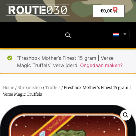
0
€
0,00
“Freshbox Mother’s Finest 15 gram | Verse
Magic Truffels” verwijderd.
Ongedaan maken?
Home
/
Shroomshop
/
Truffels
/ Freshbox Mother’s Finest 15 gram |
Verse Magic Truffels