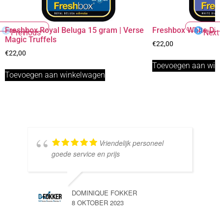
Freshbox Royal Beluga 15 gram | Verse
Freshbox White D
Previous
Next
Magic Truffels
€
22,00
€
22,00
Toevoegen aan wi
Toevoegen aan winkelwagen
Vriendelijk personeel
goede service en prijs
DOMINIQUE FOKKER
8 OKTOBER 2023