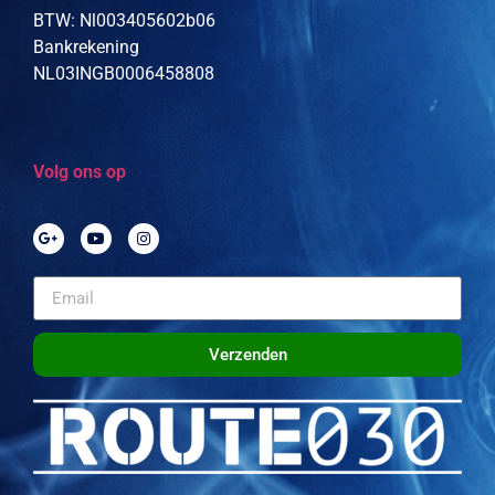
BTW: Nl003405602b06
Bankrekening
NL03INGB0006458808
Volg ons op
Verzenden