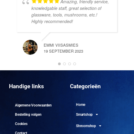
Amazing, friendly service,
knowledgable staff, great selection of
DOM
glassware, tools, mushrooms, etc.!
10 
Highly recommended!
EMMI VIISASMIES
19 SEPTEMBER 2023
DO
10 
Handige links
Categorieën
Home
Algemene Voorwaarden
Smartshop
Bestelling volgen
Cookies
Shroomshop
Contact