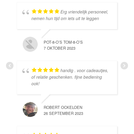
Erg vriendelijk personeel,
SE
nemen hun tijd om iets uit te leggen
10 
POT-8-O’S TOM-8-O’S
7 OKTOBER 2023
handig . voor cadeautjes,
HE
of relatie geschenken. fijne bediening
10 
ook!
ROBERT OCKELOEN
26 SEPTEMBER 2023