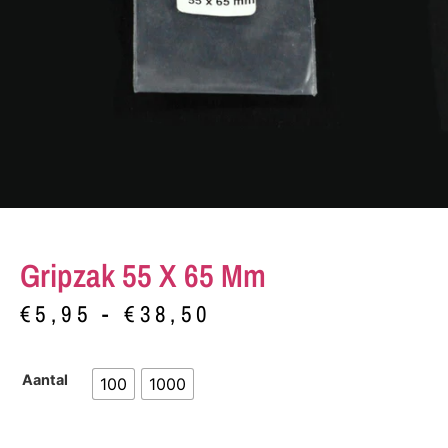
Gripzak 55 X 65 Mm
€
5,95
-
€
38,50
Aantal
100
1000