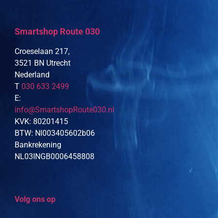
Smartshop Route 030
Croeselaan 217,
3521 BN Utrecht
Nederland
T
030 633 2499
E:
info@SmartshopRoute030.nl
KVK: 80201415
BTW: Nl003405602b06
Bankrekening
NL03INGB0006458808
Volg ons op