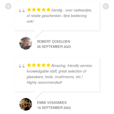
handig . voor cadeautjes,
HE
of relatie geschenken. fijne bediening
10 
ook!
ROBERT OCKELOEN
26 SEPTEMBER 2023
Amazing, friendly service,
knowledgable staff, great selection of
DOM
glassware, tools, mushrooms, etc.!
10 
Highly recommended!
EMMI VIISASMIES
19 SEPTEMBER 2023