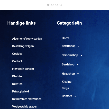
DO
10 
Handige links
Categorieën
Home
Algemene Voorwaarden
Smartshop
Bestelling volgen
Cookies
Shroomshop
Contact
Seedshop
Herroepingsrecht
Headshop
Klachten
Kleding
Rechten
Blogs
Privacybeleid
Contact
Retouren en Verzenden
Veelgestelde vragen