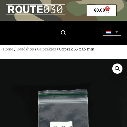
0
€
0,00
Home
/
Headshop
/
Gripzakjes
/ Gripzak 55 x 65 mm