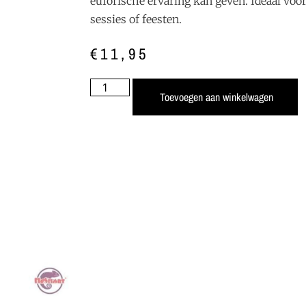
euforische ervaring kan geven. Ideaal voo
sessies of feesten.
€
11,95
Toevoegen aan winkelwagen