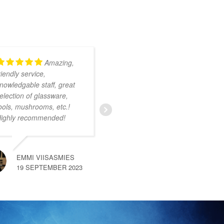
Amazing,
Kundig en
riendly service,
onwijs vriendelijk
nowledgable staff, great
personeel. Ruim
election of glassware,
assortiment met zeer
ools, mushrooms, etc.!
uiteenlopende producten.
ighly recommended!
Ik was nog niet bekend
met deze smartshop maar
na een kort gesprek met
een van de medewerkers
EMMI VIISASMIES
merkte
… read more
19 SEPTEMBER 2023
SEM VAN HEMERT
10 SEPTEMBER 2023