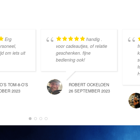
Erg
handig .
ersoneel,
voor cadeautjes, of relatie
f
d om iets uit
geschenken. fijne
k
bediening ook!
s
t
H
-O’S TOM-8-O’S
ROBERT OCKELOEN
OBER 2023
26 SEPTEMBER 2023