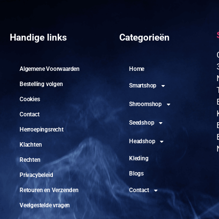
Handige links
Categorieën
Algemene Voorwaarden
Home
Bestelling volgen
Smartshop
Cookies
Shroomshop
Contact
Seedshop
Herroepingsrecht
Headshop
Klachten
Kleding
Rechten
Blogs
Privacybeleid
Retouren en Verzenden
Contact
Veelgestelde vragen