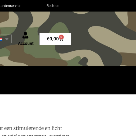
lantenservice
Rechten
0
€
0,00
Account
at een stimulerende en licht