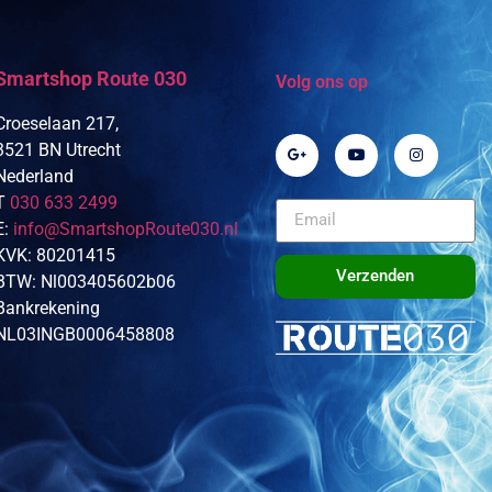
Smartshop Route 030
Volg ons op
Croeselaan 217,
3521 BN Utrecht
Nederland
T
030 633 2499
E:
info@SmartshopRoute030.nl
KVK: 80201415
Verzenden
BTW: Nl003405602b06
Bankrekening
NL03INGB0006458808