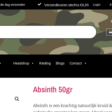
lfde dag verzonden
Verzendkosten slechts €6,95
Login
K
Headshop
Kleding
Blogs
Contact
Absinth 50gr
Absinth is een krachtig natuurlijk kruid d