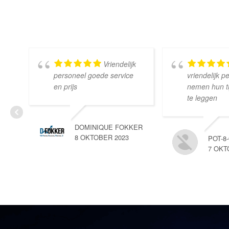
Vriendelijk
personeel goede service
vriendelijk p
en prijs
nemen hun tij
te leggen
DOMINIQUE FOKKER
8 OKTOBER 2023
POT-8
7 OKT