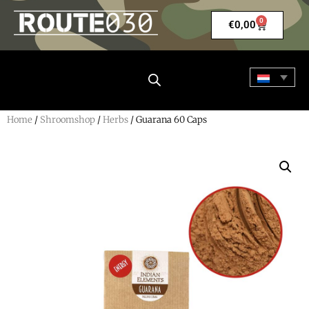
0
€
0,00
Home
/
Shroomshop
/
Herbs
/ Guarana 60 Caps