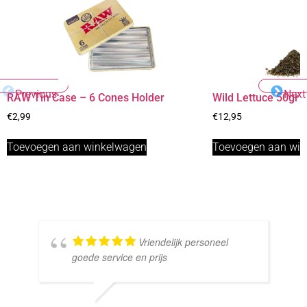
Previous
Next
RAW Tin Case – 6 Cones Holder
Wild Lettuce 50gr
€
2,99
€
12,95
Toevoegen aan winkelwagen
Toevoegen aan wi
Vriendelijk personeel
goede service en prijs