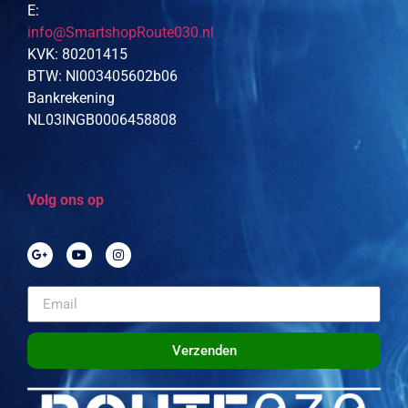
E:
info@SmartshopRoute030.nl
KVK: 80201415
BTW: Nl003405602b06
Bankrekening
NL03INGB0006458808
Volg ons op
Verzenden