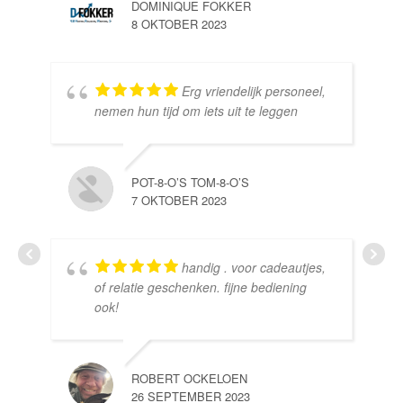
DOMINIQUE FOKKER
8 OKTOBER 2023
Erg vriendelijk personeel,
SE
nemen hun tijd om iets uit te leggen
10 
POT-8-O’S TOM-8-O’S
7 OKTOBER 2023
handig . voor cadeautjes,
HE
of relatie geschenken. fijne bediening
10 
ook!
ROBERT OCKELOEN
26 SEPTEMBER 2023