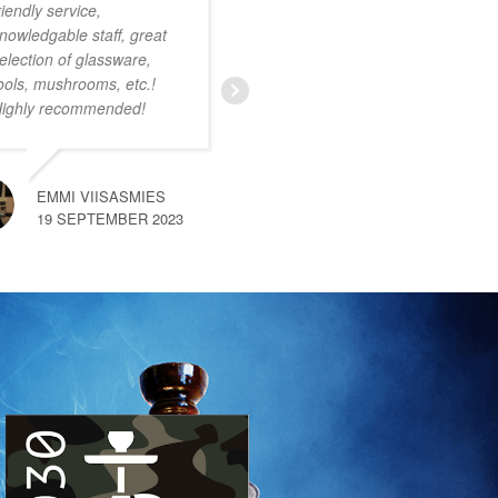
riendly service,
onwijs vriendelijk
nowledgable staff, great
personeel. Ruim
election of glassware,
assortiment met zeer
ools, mushrooms, etc.!
uiteenlopende producten.
ighly recommended!
Ik was nog niet bekend
met deze smartshop maar
na een kort gesprek met
een van de medewerkers
EMMI VIISASMIES
merkte
… read more
19 SEPTEMBER 2023
SEM VAN HEMERT
10 SEPTEMBER 2023