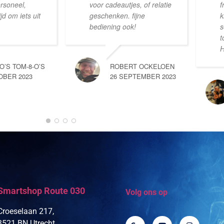
ersoneel,
voor cadeautjes, of relatie
f
d om iets uit
geschenken. fijne
k
bediening ook!
s
t
H
-O’S TOM-8-O’S
ROBERT OCKELOEN
OBER 2023
26 SEPTEMBER 2023
Smartshop Route 030
Volg ons op
Croeselaan 217,
3521 BN Utrecht