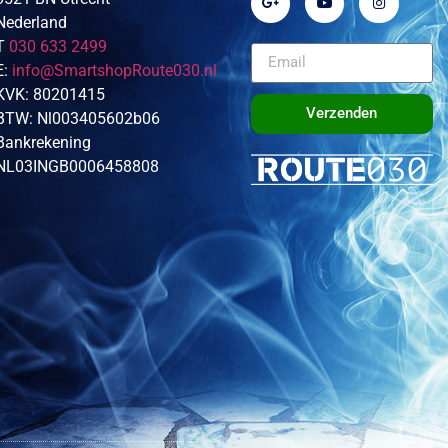
Nederland
T
030 633 2499
E:
info@SmartshopRoute030.nl
KVK: 80201415
Verzenden
BTW: Nl003405602b06
Bankrekening
NL03INGB0006458808