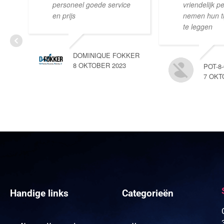
personeel goede service
vriendelijk p
en prijs
nemen hun tij
te leggen
DOMINIQUE FOKKER
8 OKTOBER 2023
POT-8
7 OKT
Handige links
Categorieën