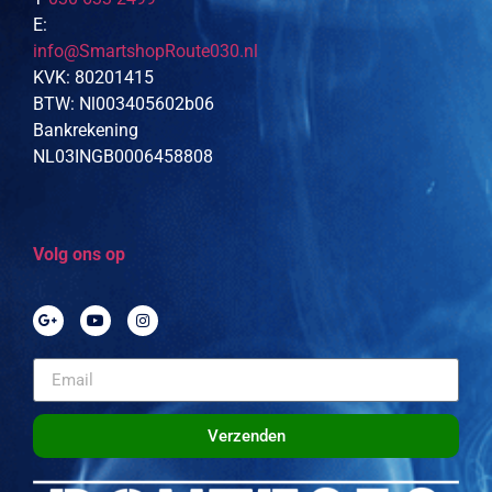
E:
info@SmartshopRoute030.nl
KVK: 80201415
BTW: Nl003405602b06
Bankrekening
NL03INGB0006458808
Volg ons op
Verzenden