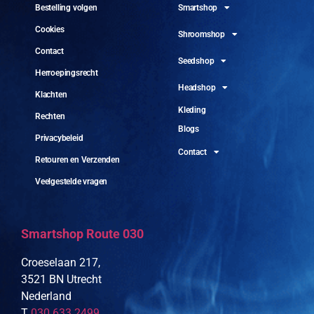
Smartshop
Bestelling volgen
Cookies
Shroomshop
Contact
Seedshop
Herroepingsrecht
Headshop
Klachten
Kleding
Rechten
Blogs
Privacybeleid
Contact
Retouren en Verzenden
Veelgestelde vragen
Smartshop Route 030
Croeselaan 217,
3521 BN Utrecht
Nederland
T
030 633 2499