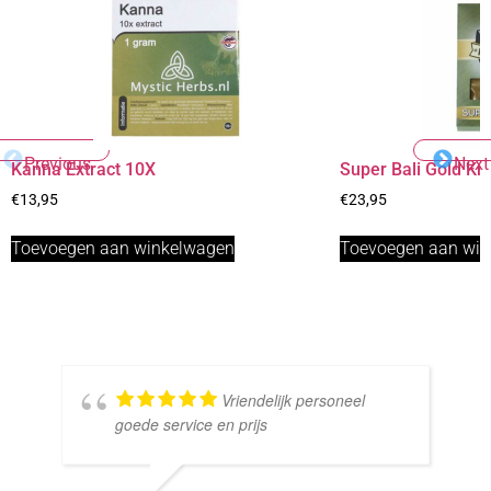
Previous
Next
Kanna Extract 10X
Super Bali Gold K
€
13,95
€
23,95
Toevoegen aan winkelwagen
Toevoegen aan wi
Vriendelijk personeel
goede service en prijs