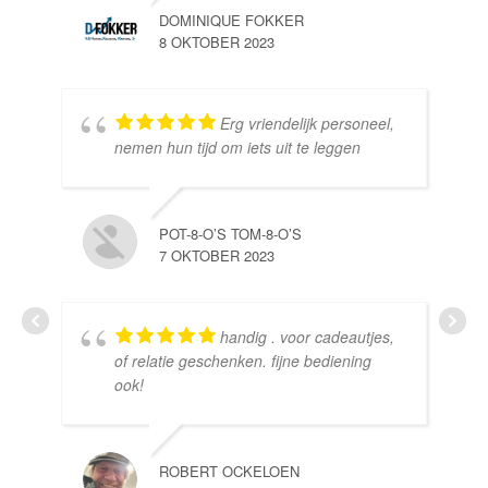
DOMINIQUE FOKKER
8 OKTOBER 2023
Erg vriendelijk personeel,
SE
nemen hun tijd om iets uit te leggen
10 
POT-8-O’S TOM-8-O’S
7 OKTOBER 2023
handig . voor cadeautjes,
HE
of relatie geschenken. fijne bediening
10 
ook!
ROBERT OCKELOEN