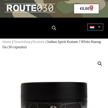
0
€
0,00
Home
/
Smartshop
/
Kratom
/ Indian Spirit Kratom | White Maeng
Da (30 capsules)