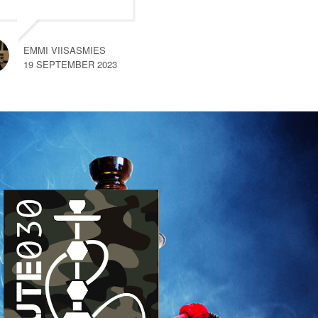
met deze smartshop maar
na een kort gesprek met
een van de medewerkers
EMMI VIISASMIES
merkte
… read more
19 SEPTEMBER 2023
SEM VAN HEMERT
10 SEPTEMBER 2023