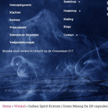
Seedshop
Herroepingsrecht
Headshop
Klachten
Kleding
Rechten
Blogs
Privacybeleid
Retouren en Verzenden
Contact
Veelgestelde vragen
Bezoek onze winkel in Utrecht op de Croeselaan 217
© All rights reserved to Smartshop Route 030 - Smartshop in Utrecht
Home
»
Winkel
»
Indian Spirit Kratom | Green Maeng Da (30 capsules