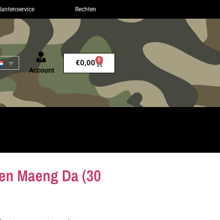
lantenservice
Rechten
0
€
0,00
Account
reen Maeng Da (30