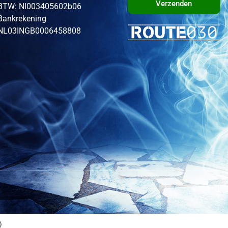
Verzenden
BTW: Nl003405602b06
Bankrekening
NL03INGB0006458808
)