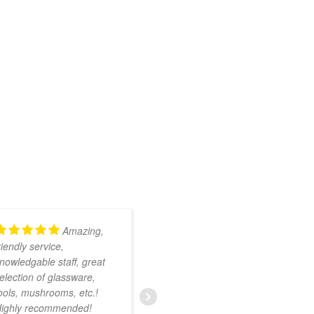
Amazing,
Kundig en
riendly service,
onwijs vriendelijk
nowledgable staff, great
personeel. Ruim
election of glassware,
assortiment met zeer
ools, mushrooms, etc.!
uiteenlopende producten.
ighly recommended!
Ik was nog niet bekend