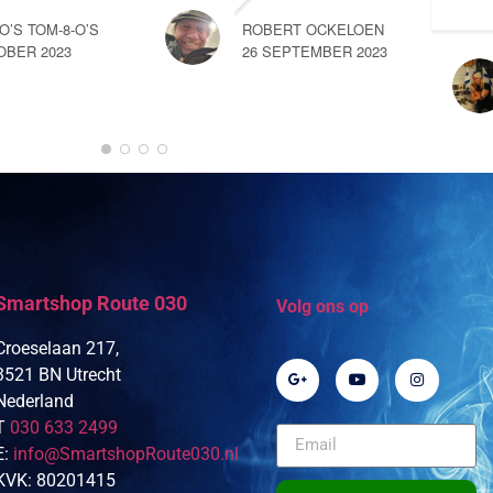
-O’S TOM-8-O’S
ROBERT OCKELOEN
OBER 2023
26 SEPTEMBER 2023
Smartshop Route 030
Volg ons op
Croeselaan 217,
3521 BN Utrecht
Nederland
T
030 633 2499
E:
info@SmartshopRoute030.nl
KVK: 80201415