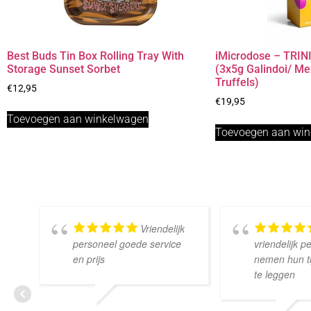
Best Buds Tin Box Rolling Tray With
iMicrodose – TRINI
Storage Sunset Sorbet
(3x5g Galindoi/ M
Truffels)
€
12,95
€
19,95
Toevoegen aan winkelwagen
Toevoegen aan wi
Vriendelijk
personeel goede service
vriendelijk p
en prijs
nemen hun tij
te leggen