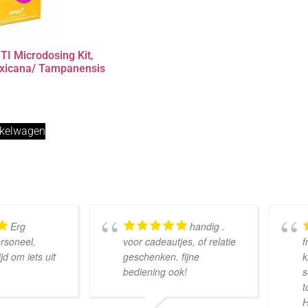
TI Microdosing Kit,
exicana/ Tampanensis
nkelwagen
Erg
handig .
ersoneel,
voor cadeautjes, of relatie
f
d om iets uit
geschenken. fijne
k
bediening ook!
s
t
H