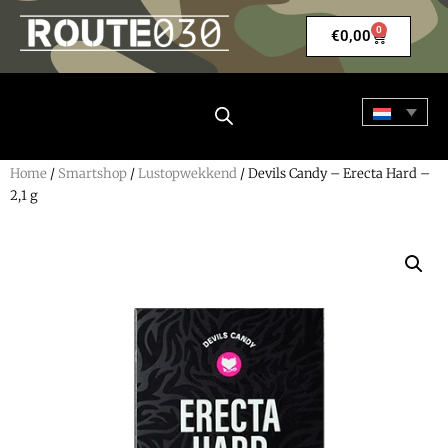
0
€
0,00
Home
/
Smartshop
/
Lustopwekkend
/ Devils Candy – Erecta Hard –
2,1 g