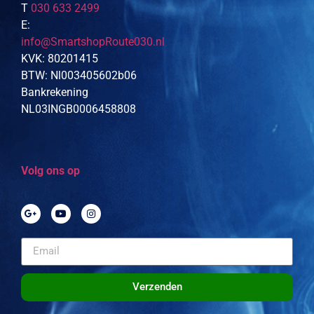
T
030 633 2499
E:
info@SmartshopRoute030.nl
KVK: 80201415
BTW: Nl003405602b06
Bankrekening
NL03INGB0006458808
Volg ons op
Verzenden