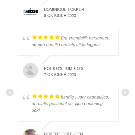
DOMINIQUE FOKKER
8 OKTOBER 2023
Erg vriendelijk personeel,
SE
nemen hun tijd om iets uit te leggen
10 
POT-8-O’S TOM-8-O’S
7 OKTOBER 2023
handig . voor cadeautjes,
HE
of relatie geschenken. fijne bediening
10 
ook!
ROBERT OCKELOEN