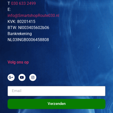
T
030 633 2499
E:
info@SmartshopRoute030.nl
KVK: 80201415
BTW: Nl003405602b06
Bankrekening
NL03INGB0006458808
Volg ons op
Verzenden