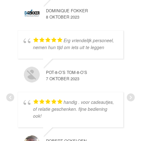
DOMINIQUE FOKKER
8 OKTOBER 2023
Erg vriendelijk personeel,
SE
nemen hun tijd om iets uit te leggen
10 
POT-8-O’S TOM-8-O’S
7 OKTOBER 2023
handig . voor cadeautjes,
HE
of relatie geschenken. fijne bediening
10 
ook!
ROBERT OCKELOEN