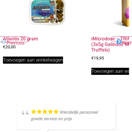
Atlantis 20 gram
iMicrodose – TRINI
Previous
Next
(3x5g Galindoi/ M
€
20,00
Truffels)
€
19,95
Toevoegen aan winkelwagen
Toevoegen aan wi
Vriendelijk personeel
goede service en prijs