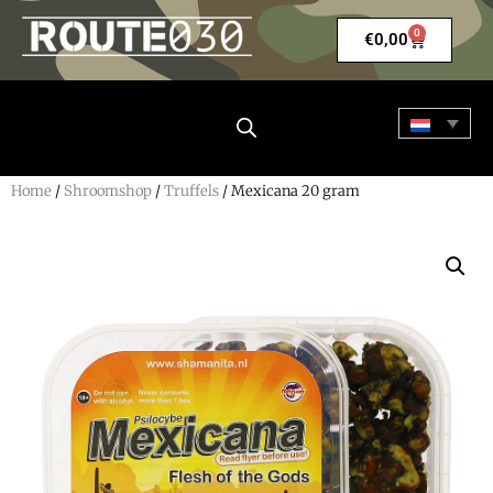
0
€
0,00
Home
/
Shroomshop
/
Truffels
/ Mexicana 20 gram