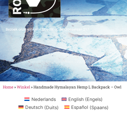
Bezoek onze winkel in Utrecht op de Croeselaan 217
© All rights reserved to Smartshop Route 030 - Smartshop in Utrecht
Home
»
Winkel
»
Handmade Hymalayan Hemp L Backpack – Owl
Nederlands
English
(
Engels
)
Deutsch
(
Duits
)
Español
(
Spaans
)