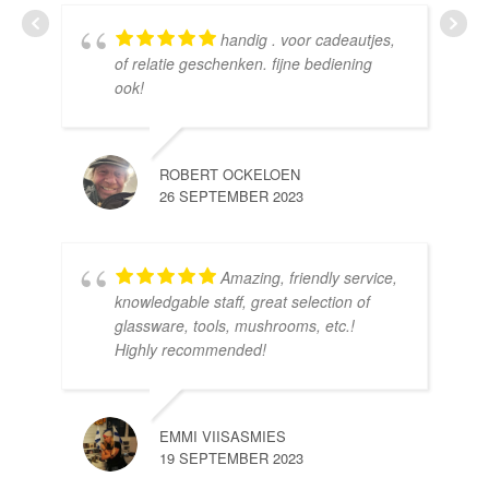
handig . voor cadeautjes,
HE
of relatie geschenken. fijne bediening
10 
ook!
ROBERT OCKELOEN
26 SEPTEMBER 2023
Amazing, friendly service,
knowledgable staff, great selection of
DOM
glassware, tools, mushrooms, etc.!
10 
Highly recommended!
EMMI VIISASMIES
19 SEPTEMBER 2023