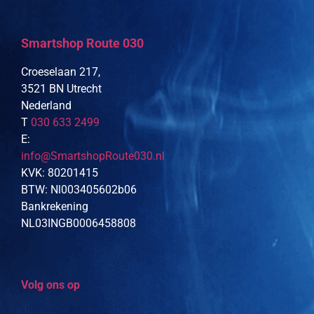
Smartshop Route 030
Croeselaan 217,
3521 BN Utrecht
Nederland
T
030 633 2499
E:
info@SmartshopRoute030.nl
KVK: 80201415
BTW: Nl003405602b06
Bankrekening
NL03INGB0006458808
Volg ons op