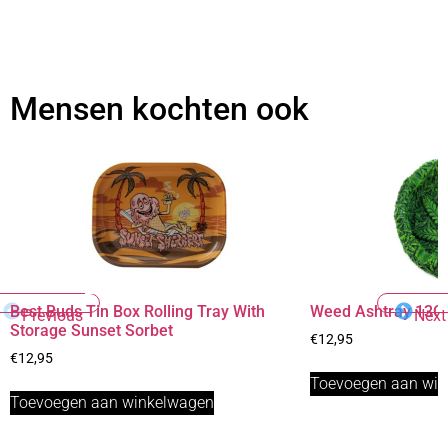
Mensen kochten ook
Best Buds Tin Box Rolling Tray With
Weed Ashtray 13
Previous
Next
Storage Sunset Sorbet
€
12,95
€
12,95
Toevoegen aan wi
Toevoegen aan winkelwagen