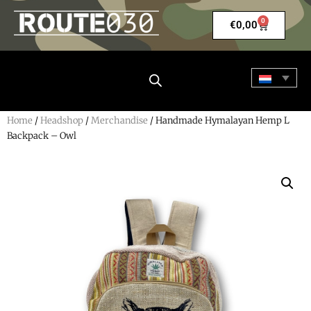
0
€
0,00
Home
/
Headshop
/
Merchandise
/ Handmade Hymalayan Hemp L
Backpack – Owl