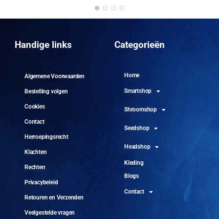
DO
10 
Handige links
Categorieën
Home
Algemene Voorwaarden
Smartshop
Bestelling volgen
Cookies
Shroomshop
Contact
Seedshop
Herroepingsrecht
Headshop
Klachten
Kleding
Rechten
Blogs
Privacybeleid
Contact
Retouren en Verzenden
Veelgestelde vragen