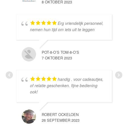
8 OKTOBER 2023
Erg vriendelijk personeel,
SE
nemen hun tijd om iets uit te leggen
10 
POT-8-O’S TOM-8-O’S
7 OKTOBER 2023
handig . voor cadeautjes,
HE
of relatie geschenken. fijne bediening
10 
ook!
ROBERT OCKELOEN
26 SEPTEMBER 2023