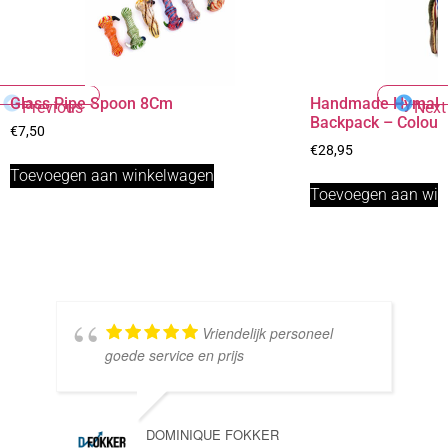
Glass Pipe Spoon 8Cm
Handmade Hymala
Previous
Next
Backpack – Colourf
€
7,50
€
28,95
Toevoegen aan winkelwagen
Toevoegen aan wi
Vriendelijk personeel
goede service en prijs
DOMINIQUE FOKKER