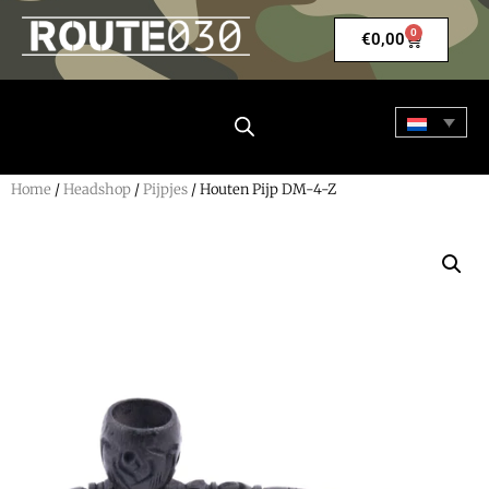
0
€
0,00
Home
/
Headshop
/
Pijpjes
/ Houten Pijp DM-4-Z