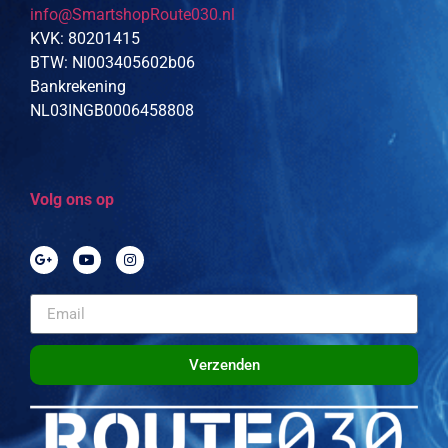
info@SmartshopRoute030.nl
KVK: 80201415
BTW: Nl003405602b06
Bankrekening
NL03INGB0006458808
Volg ons op
Verzenden