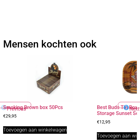
Mensen kochten ook
Smoking Brown box 50Pcs
Best Buds Tin Box 
Previous
Next
Storage Sunset So
€
29,95
€
12,95
Toevoegen aan winkelwagen
Toevoegen aan wi