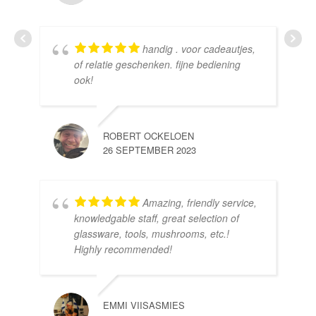
handig . voor cadeautjes,
HE
of relatie geschenken. fijne bediening
10 
ook!
ROBERT OCKELOEN
26 SEPTEMBER 2023
Amazing, friendly service,
knowledgable staff, great selection of
DOM
glassware, tools, mushrooms, etc.!
10 
Highly recommended!
EMMI VIISASMIES