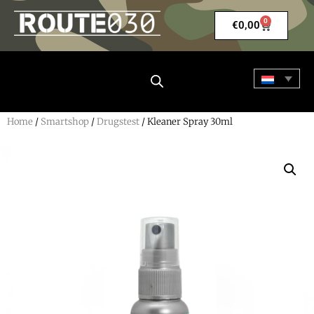
0
€
0,00
Home
/
Smartshop
/
Drugstest
/ Kleaner Spray 30ml