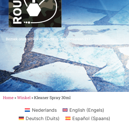
Bezoek onze winkel in Utrecht op de Croeselaan 217
© All rights reserved to Smartshop Route 030 - Smartshop in Utrecht
Home
»
Winkel
»
Kleaner Spray 30ml
Nederlands
English
(
Engels
)
Deutsch
(
Duits
)
Español
(
Spaans
)