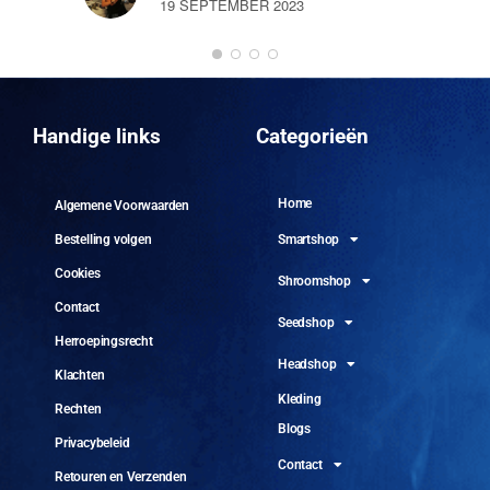
19 SEPTEMBER 2023
DO
10 
Handige links
Categorieën
Home
Algemene Voorwaarden
Smartshop
Bestelling volgen
Cookies
Shroomshop
Contact
Seedshop
Herroepingsrecht
Headshop
Klachten
Kleding
Rechten
Blogs
Privacybeleid
Contact
Retouren en Verzenden