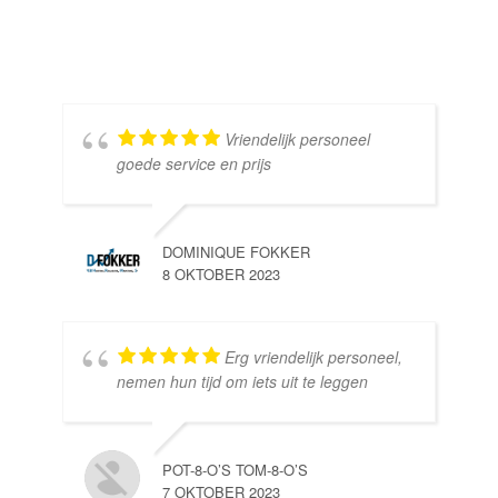
Vriendelijk personeel
goede service en prijs
DOMINIQUE FOKKER
8 OKTOBER 2023
Erg vriendelijk personeel,
SE
nemen hun tijd om iets uit te leggen
10 
POT-8-O’S TOM-8-O’S
7 OKTOBER 2023