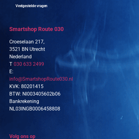
Veelgestelde vragen
Smartshop Route 030
Croeselaan 217,
3521 BN Utrecht
Nederland
T
030 633 2499
E:
info@SmartshopRoute030.nl
KVK: 80201415
BTW: Nl003405602b06
Bankrekening
NL03INGB0006458808
Volg ons op