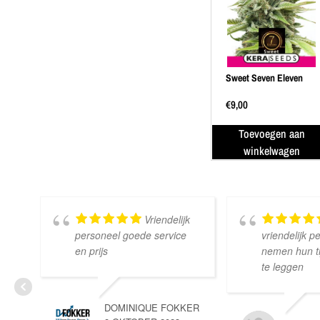
Sweet Seven Eleven
€
9,00
Toevoegen aan
winkelwagen
Vriendelijk
personeel goede service
vriendelijk p
en prijs
nemen hun tij
te leggen
DOMINIQUE FOKKER