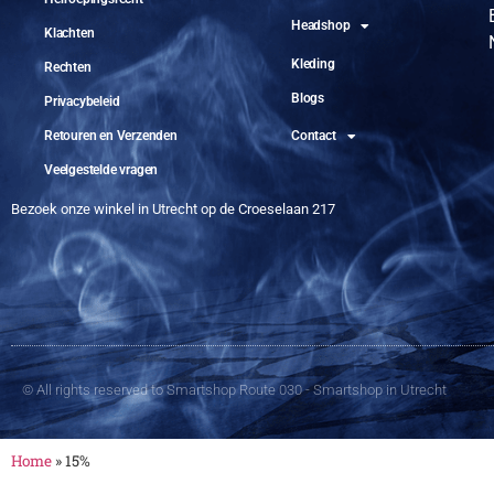
Headshop
Klachten
Kleding
Rechten
Blogs
Privacybeleid
Retouren en Verzenden
Contact
Veelgestelde vragen
Bezoek onze winkel in Utrecht op de Croeselaan 217
© All rights reserved to Smartshop Route 030 - Smartshop in Utrecht
Home
»
15%