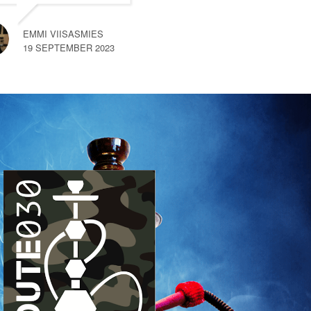
na een kort gesprek met
een van de medewerkers
EMMI VIISASMIES
merkte
… read more
19 SEPTEMBER 2023
SEM VAN HEMERT
10 SEPTEMBER 2023