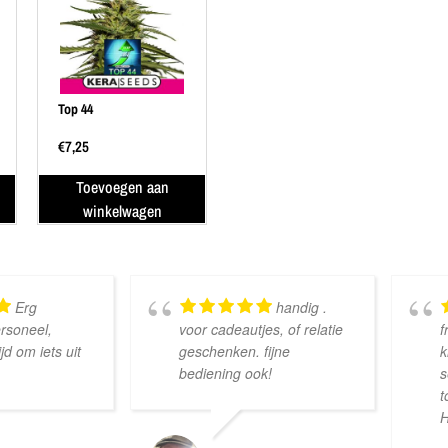
Top 44
€
7,25
Toevoegen aan
winkelwagen
Erg
handig .
ersoneel,
voor cadeautjes, of relatie
f
d om iets uit
geschenken. fijne
k
bediening ook!
s
t
H