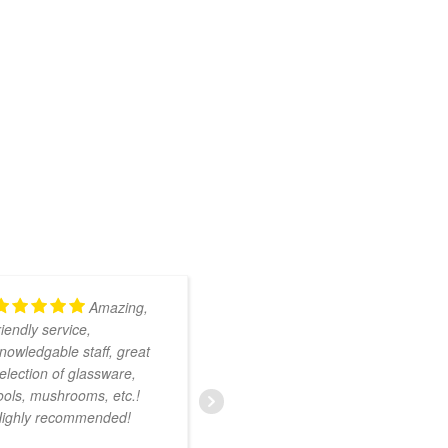
Amazing,
Kundig en
riendly service,
onwijs vriendelijk
nowledgable staff, great
personeel. Ruim
election of glassware,
assortiment met zeer
ools, mushrooms, etc.!
uiteenlopende producten.
ighly recommended!
Ik was nog niet bekend
met deze smartshop maar