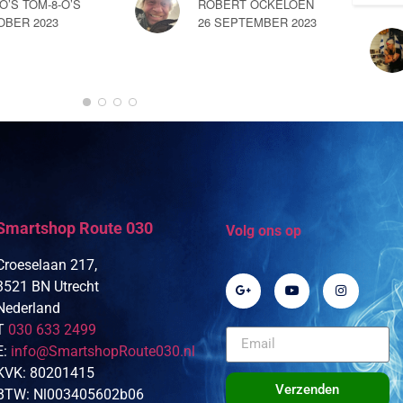
-O’S TOM-8-O’S
ROBERT OCKELOEN
OBER 2023
26 SEPTEMBER 2023
Smartshop Route 030
Volg ons op
Croeselaan 217,
3521 BN Utrecht
Nederland
T
030 633 2499
E:
info@SmartshopRoute030.nl
KVK: 80201415
Verzenden
BTW: Nl003405602b06