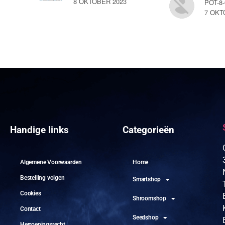
8 OKTOBER 2023
POT-8
7 OKT
Handige links
Categorieën
Algemene Voorwaarden
Home
Bestelling volgen
Smartshop
Cookies
Shroomshop
Contact
Seedshop
Herroepingsrecht