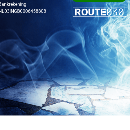
Bankrekening
NL03INGB0006458808