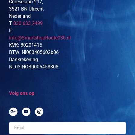
Croeselaan 217,
3521 BN Utrecht
Nederland
T
030 633 2499
E:
info@SmartshopRoute030.nl
KVK: 80201415
BTW: Nl003405602b06
Bankrekening
NL03INGB0006458808
Volg ons op