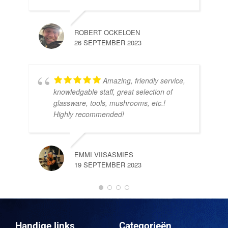
ROBERT OCKELOEN
26 SEPTEMBER 2023
Amazing, friendly service,
knowledgable staff, great selection of
DOM
glassware, tools, mushrooms, etc.!
10 
Highly recommended!
EMMI VIISASMIES
19 SEPTEMBER 2023
DO
10 
Handige links
Categorieën