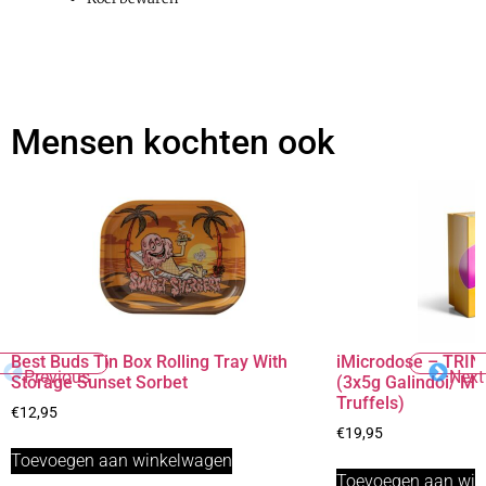
Mensen kochten ook
Best Buds Tin Box Rolling Tray With
iMicrodose – TRINI
Previous
Next
Storage Sunset Sorbet
(3x5g Galindoi/ M
Truffels)
€
12,95
€
19,95
Toevoegen aan winkelwagen
Toevoegen aan wi