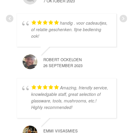
7 OKTOBER 2023
handig . voor cadeautjes,
HE
of relatie geschenken. fijne bediening
10 
ook!
ROBERT OCKELOEN
26 SEPTEMBER 2023
Amazing, friendly service,
knowledgable staff, great selection of
DOM
glassware, tools, mushrooms, etc.!
10 
Highly recommended!
EMMI VIISASMIES