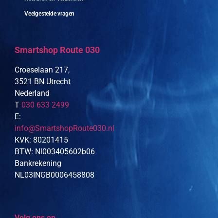
Veelgestelde vragen
Smartshop Route 030
Croeselaan 217,
3521 BN Utrecht
Nederland
T
030 633 2499
E:
info@SmartshopRoute030.nl
KVK: 80201415
BTW: Nl003405602b06
Bankrekening
NL03INGB0006458808
Volg ons op