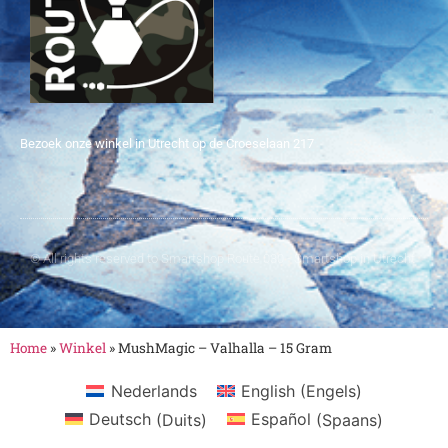
Bezoek onze winkel in Utrecht op de Croeselaan 217
© All rights reserved to Smartshop Route 030 - Smartshop in Utrecht
Home
»
Winkel
»
MushMagic – Valhalla – 15 Gram
Nederlands
English
(
Engels
)
Deutsch
(
Duits
)
Español
(
Spaans
)