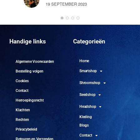
19 SEPTEMBER 2023
DO
10 
Handige links
Categorieën
Home
Algemene Voorwaarden
Smartshop
Bestelling volgen
Cookies
Shroomshop
Contact
Seedshop
Herroepingsrecht
Headshop
Klachten
Kleding
Rechten
Blogs
Privacybeleid
Contact
Retouren en Verzenden