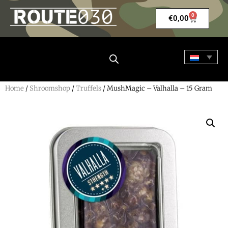
0
€
0,00
Home
/
Shroomshop
/
Truffels
/ MushMagic – Valhalla – 15 Gram