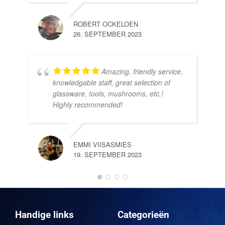
ROBERT OCKELOEN
26. SEPTEMBER 2023
Amazing, friendly service,
knowledgable staff, great selection of
DOM
glassware, tools, mushrooms, etc.!
10.
Highly recommended!
EMMI VIISASMIES
19. SEPTEMBER 2023
DO
10.
Handige links
Categorieën