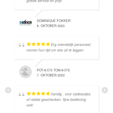
goede service en prijs
DOMINIQUE FOKKER
8. OKTOBER 2023
Erg vriendelijk personeel,
SE
nemen hun tijd om iets uit te leggen
10.
POT-8-O’S TOM-8-O’S
7. OKTOBER 2023
handig . voor cadeautjes,
HE
of relatie geschenken. fijne bediening
10.
ook!