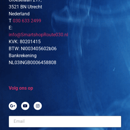
3521 BN Utrecht
Nederland
T
030 633 2499
E:
info@SmartshopRoute030.nl
KVK: 80201415
BTW: Nl003405602b06
Bankrekening
NL03INGB0006458808
Volg ons op