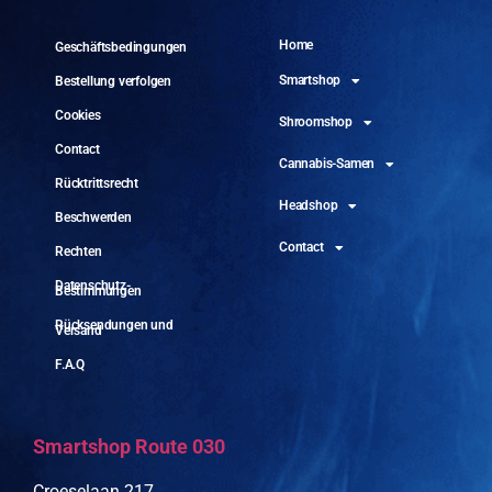
Home
Geschäftsbedingungen
Smartshop
Bestellung verfolgen
Cookies
Shroomshop
Contact
Cannabis-Samen
Rücktrittsrecht
Headshop
Beschwerden
Contact
Rechten
Datenschutz-
Bestimmungen
Rücksendungen und
Versand
F.A.Q
Smartshop Route 030
Croeselaan 217,