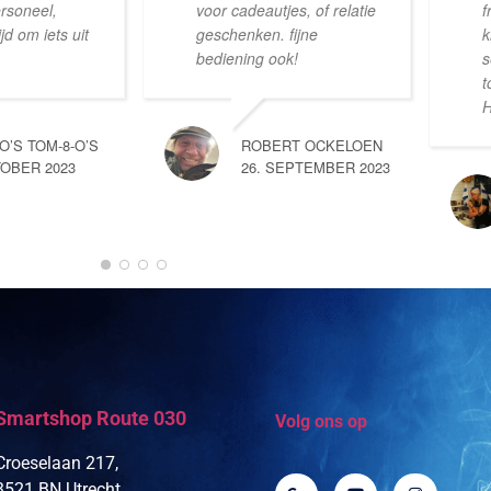
ersoneel,
voor cadeautjes, of relatie
f
d om iets uit
geschenken. fijne
k
bediening ook!
s
t
H
-O’S TOM-8-O’S
ROBERT OCKELOEN
TOBER 2023
26. SEPTEMBER 2023
Smartshop Route 030
Volg ons op
Croeselaan 217,
3521 BN Utrecht