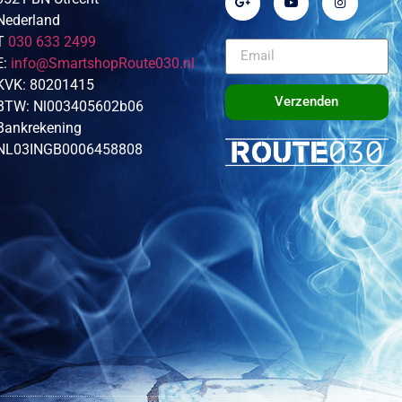
Nederland
T
030 633 2499
E:
info@SmartshopRoute030.nl
KVK: 80201415
Verzenden
BTW: Nl003405602b06
Bankrekening
NL03INGB0006458808