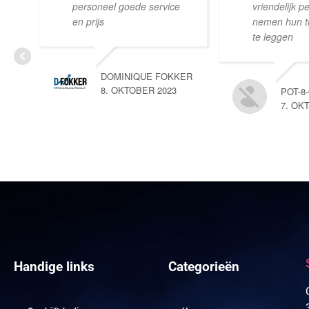
personeel goede service
vriendelijk p
en prijs
nemen hun tij
te leggen
DOMINIQUE FOKKER
8. OKTOBER 2023
POT-8
7. OK
Handige links
Categorieën