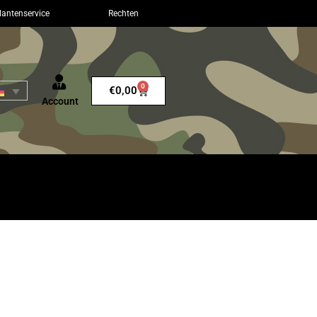
lantenservice
Rechten
0
€
0,00
Account