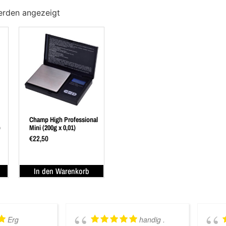
erden angezeigt
Champ High Professional
)
Mini (200g x 0,01)
€
22,50
In den Warenkorb
Erg
handig .