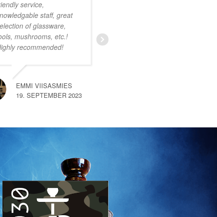
riendly service,
onwijs vriendelijk
nowledgable staff, great
personeel. Ruim
election of glassware,
assortiment met zeer
ools, mushrooms, etc.!
uiteenlopende producten.
ighly recommended!
Ik was nog niet bekend
met deze smartshop maar
na een kort gesprek met
een van de medewerkers
EMMI VIISASMIES
merkte
… read more
19. SEPTEMBER 2023
SEM VAN HEMERT
10. SEPTEMBER 2023