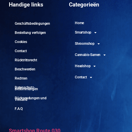
10.
Handige links
Categorieën
Home
Geschäftsbedingungen
Smartshop
Bestellung verfolgen
Cookies
Shroomshop
Contact
Cannabis-Samen
Rücktrittsrecht
Headshop
Beschwerden
Contact
Rechten
Datenschutz-
Bestimmungen
Rücksendungen und
Versand
F.A.Q
Smartshop Route 030