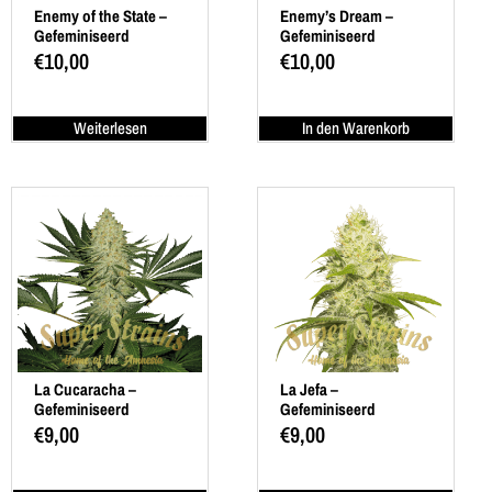
Enemy of the State –
Enemy’s Dream –
Gefeminiseerd
Gefeminiseerd
€
10,00
€
10,00
Weiterlesen
In den Warenkorb
La Cucaracha –
La Jefa –
Gefeminiseerd
Gefeminiseerd
€
9,00
€
9,00