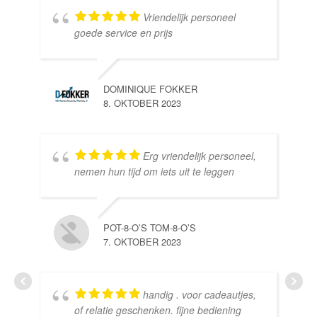
Vriendelijk personeel
goede service en prijs
DOMINIQUE FOKKER
8. OKTOBER 2023
Erg vriendelijk personeel,
SE
nemen hun tijd om iets uit te leggen
10.
POT-8-O’S TOM-8-O’S
7. OKTOBER 2023
handig . voor cadeautjes,
HE
of relatie geschenken. fijne bediening