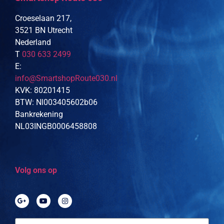
Croeselaan 217,
3521 BN Utrecht
Nederland
T
030 633 2499
E:
info@SmartshopRoute030.nl
KVK: 80201415
BTW: Nl003405602b06
Bankrekening
NL03INGB0006458808
Volg ons op