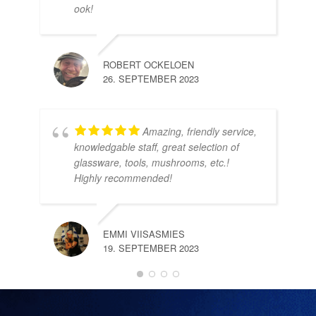
10.
ook!
ROBERT OCKELOEN
26. SEPTEMBER 2023
Amazing, friendly service,
knowledgable staff, great selection of
DOM
glassware, tools, mushrooms, etc.!
10.
Highly recommended!
EMMI VIISASMIES
19. SEPTEMBER 2023
DO