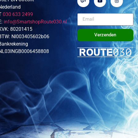
Nederland
T
030 633 2499
E:
info@SmartshopRoute030.nl
KVK: 80201415
Verzenden
BTW: Nl003405602b06
Bankrekening
NL03INGB0006458808