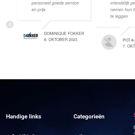
personeel goede service
vriendelijk p
en prijs
nemen hun tij
te leggen
DOMINIQUE FOKKER
8. OKTOBER 2023
POT-8
7. OK
Handige links
Categorieën