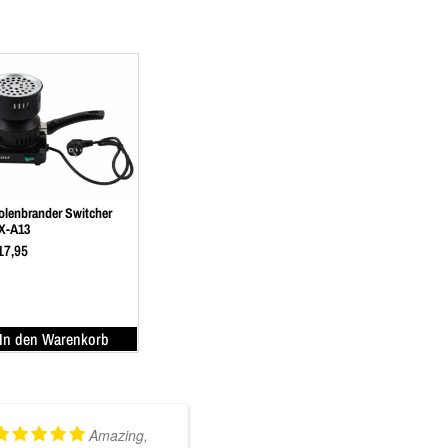
olenbrander Switcher
X-A13
17,95
In den Warenkorb
Amazing,
Kundig en