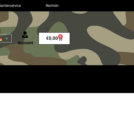
lantenservice
Rechten
0
€
0,00
Account