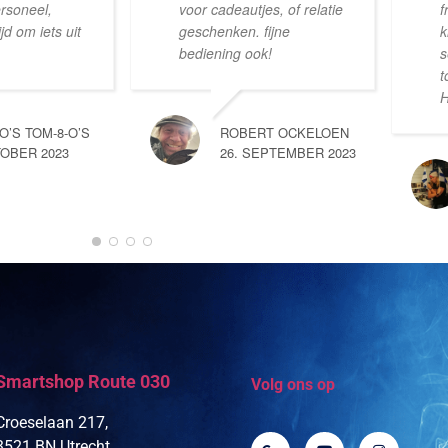
ersoneel,
voor cadeautjes, of relatie
f
d om iets uit
geschenken. fijne
k
bediening ook!
s
t
H
-O’S TOM-8-O’S
ROBERT OCKELOEN
TOBER 2023
26. SEPTEMBER 2023
Smartshop Route 030
Volg ons op
Croeselaan 217,
3521 BN Utrecht