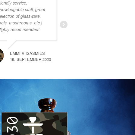
riendly service,
onwijs vriendelijk
nowledgable staff, great
personeel. Ruim
election of glassware,
assortiment met zeer
ools, mushrooms, etc.!
uiteenlopende producten.
ighly recommended!
Ik was nog niet bekend
met deze smartshop maar
na een kort gesprek met
een van de medewerkers
EMMI VIISASMIES
merkte
… read more
19. SEPTEMBER 2023
SEM VAN HEMERT
10. SEPTEMBER 2023