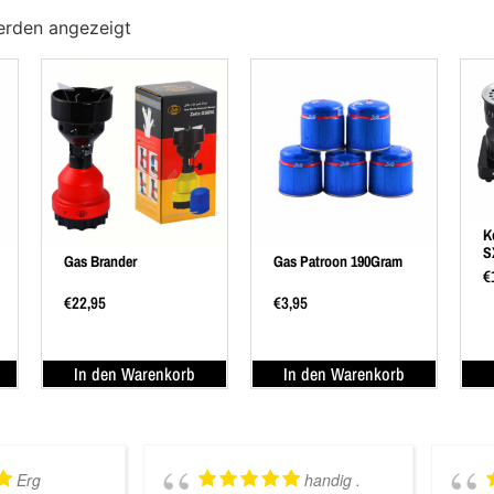
erden angezeigt
K
S
Gas Brander
Gas Patroon 190Gram
€
€
22,95
€
3,95
In den Warenkorb
In den Warenkorb
Erg
handig .