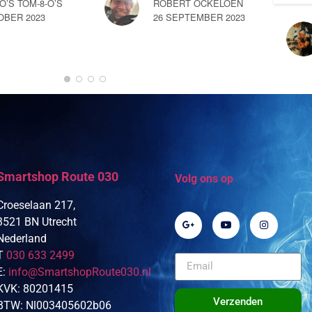
-O’S TOM-8-O’S
ROBERT OCKELOEN
OBER 2023
26 SEPTEMBER 2023
Smartshop Route 030
Volg ons op
Croeselaan 217,
3521 BN Utrecht
Nederland
T
030 633 2499
E:
info@SmartshopRoute030.nl
KVK: 80201415
Verzenden
BTW: Nl003405602b06