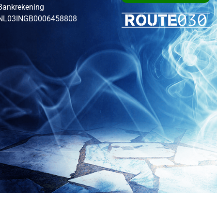
Bankrekening
NL03INGB0006458808