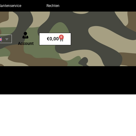
lantenservice
Rechten
0
€
0,00
Account