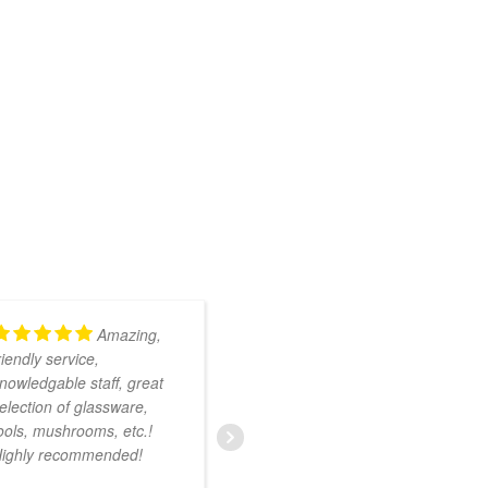
Amazing,
Kundig en
riendly service,
onwijs vriendelijk
nowledgable staff, great
personeel. Ruim
election of glassware,
assortiment met zeer
ools, mushrooms, etc.!
uiteenlopende producten.
ighly recommended!
Ik was nog niet bekend
met deze smartshop maar