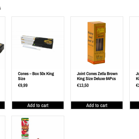
s
Cones – Box 50x King
Joint Cones Zetla Brown
J
Size
King Size Deluxe 64Pcs
K
€
9,99
€
13,50
€
Add to cart
Add to cart