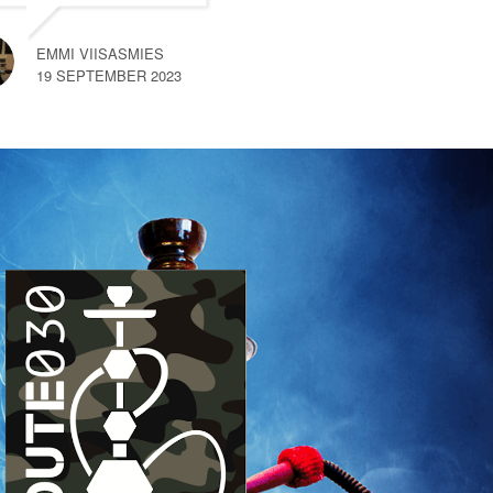
na een kort gesprek met
een van de medewerkers
EMMI VIISASMIES
merkte
… read more
19 SEPTEMBER 2023
SEM VAN HEMERT
10 SEPTEMBER 2023