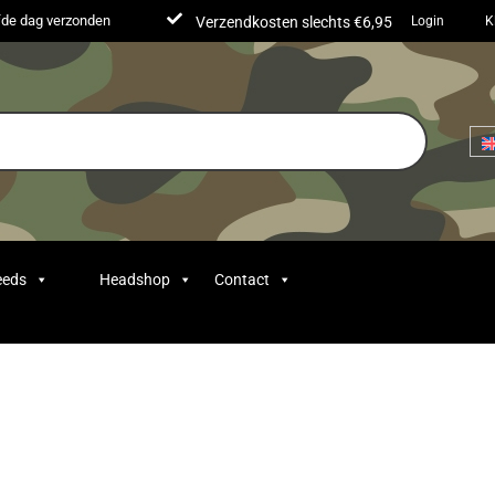
lfde dag verzonden
Verzendkosten slechts €6,95
Login
K
eeds
Headshop
Contact