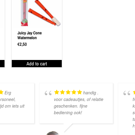
Juicy Jay Cone
Watermelon
€
2,50
Add to cart
Erg
handig .
ersoneel,
voor cadeautjes, of relatie
f
d om iets uit
geschenken. fijne
k
bediening ook!
s
t
H