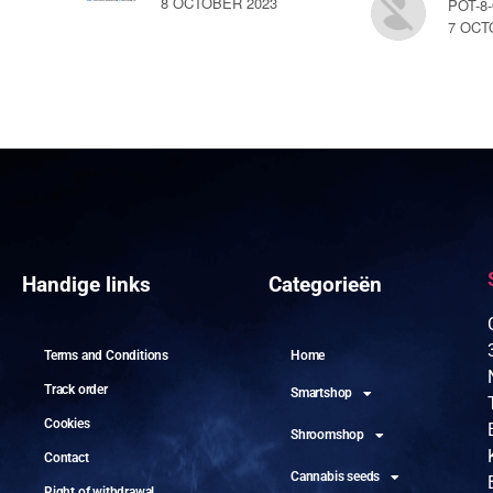
8 OCTOBER 2023
POT-8
7 OCT
Handige links
Categorieën
Terms and Conditions
Home
Track order
Smartshop
Cookies
Shroomshop
Contact
Cannabis seeds
Right of withdrawal