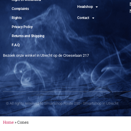
Headshop
Complaints
Rights
Contact
Privacy Policy
Returns and Shipping
F.A.Q
Bezoek onze winkel in Utrecht op de Croeselaan 217
© All rights reserved to Smartshop Route 030 - Smartshop in Utrecht
Home
»
Cones