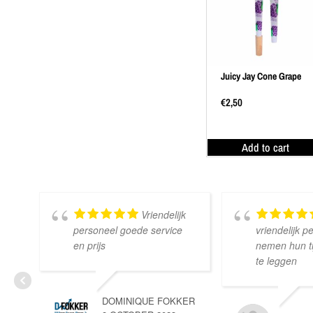
Juicy Jay Cone Grape
€
2,50
Add to cart
Vriendelijk
personeel goede service
vriendelijk p
en prijs
nemen hun tij
te leggen
DOMINIQUE FOKKER