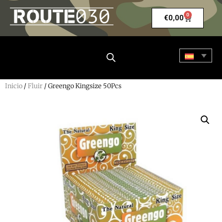
0
€
0,00
Inicio
/
Fluir
/ Greengo Kingsize 50Pcs