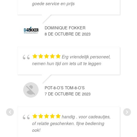
goede service en prijs
DOMINIQUE FOKKER
8 DE OCTUBRE DE 2023
Erg vriendelijk personeel,
SE
nemen hun tijd om iets uit te leggen
10 
POT-8-O’S TOM-8-O’S
7 DE OCTUBRE DE 2023
handig . voor cadeautjes,
HE
of relatie geschenken. fijne bediening
10 
ook!