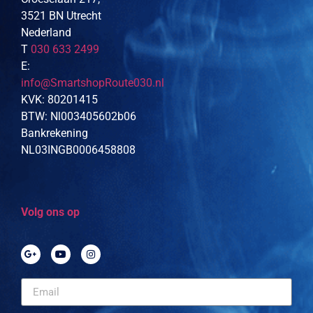
3521 BN Utrecht
Nederland
T
030 633 2499
E:
info@SmartshopRoute030.nl
KVK: 80201415
BTW: Nl003405602b06
Bankrekening
NL03INGB0006458808
Volg ons op