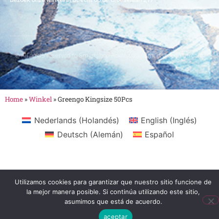
© All rights reserved to Smartshop Route 030 - Smartshop in Utrecht
Home
»
Winkel
»
Greengo Kingsize 50Pcs
Nederlands
(
Holandés
)
English
(
Inglés
)
Deutsch
(
Alemán
)
Español
Utilizamos cookies para garantizar que nuestro sitio funcione de
la mejor manera posible. Si continúa utilizando este sitio,
asumimos que está de acuerdo.
aceptar