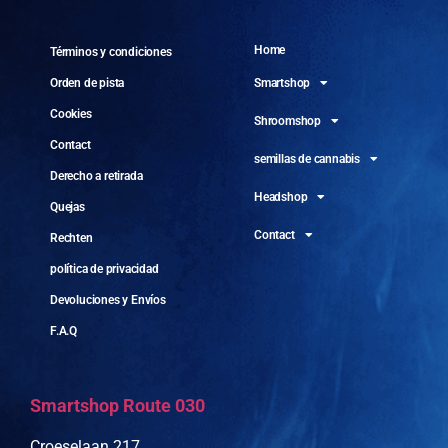
Home
Términos y condiciones
Smartshop
Orden de pista
Cookies
Shroomshop
Contact
semillas de cannabis
Derecho a retirada
Headshop
Quejas
Contact
Rechten
política de privacidad
Devoluciones y Envíos
F.A.Q
Smartshop Route 030
Croeselaan 217,