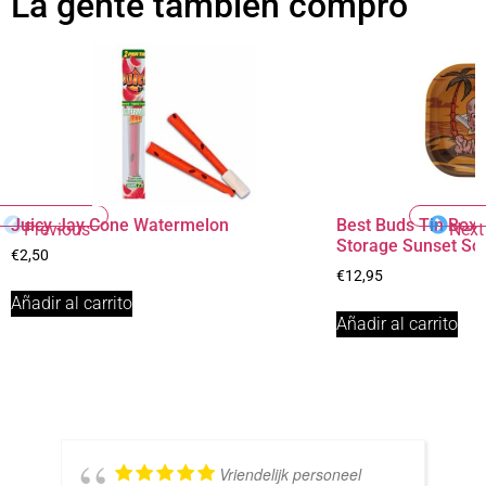
La gente también compró
Juicy Jay Cone Watermelon
Best Buds Tin Box 
Previous
Next
Storage Sunset So
€
2,50
€
12,95
Añadir al carrito
Añadir al carrito
Vriendelijk personeel