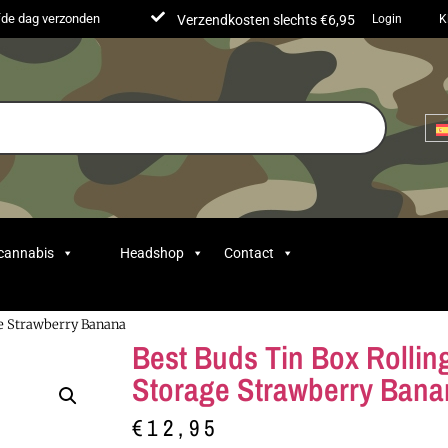
lfde dag verzonden
Verzendkosten slechts €6,95
Login
K
 cannabis
Headshop
Contact
ge Strawberry Banana
Best Buds Tin Box Rollin
Storage Strawberry Bana
€
12,95