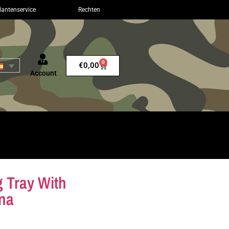
lantenservice
Rechten
0
€
0,00
Account
g Tray With
na