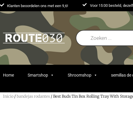
Voor 15:00 besteld, deze
Klanten beoordelen ons met een 9,6!
Home
Smartshop
Shroomshop
semillas de
Inicio
/
bandejas rodantes
/ Best Buds Tin Box Rolling Tray With Stora