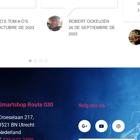
t
H
-O’S TOM-8-O’S
ROBERT OCKELOEN
OCTUBRE DE 2023
26 DE SEPTIEMBRE DE
2023
Smartshop Route 030
Volg ons op
Croeselaan 217,
3521 BN Utrecht
Nederland
T
030 633 2499