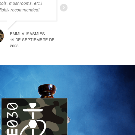
ools, mushrooms, etc.!
uiteenlopende producten.
ighly recommended!
Ik was nog niet bekend
met deze smartshop maar
na een kort gesprek met
een van de medewerkers
EMMI VIISASMIES
merkte
… read more
19 DE SEPTIEMBRE DE
2023
SEM VAN HEMERT
10 DE SEPTIEMBRE DE 2023