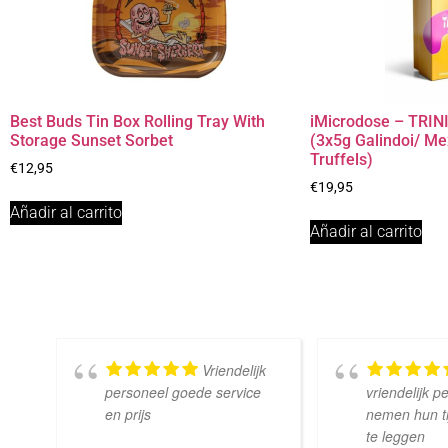
Best Buds Tin Box Rolling Tray With
iMicrodose – TRINI
Storage Sunset Sorbet
(3x5g Galindoi/ M
Truffels)
€
12,95
€
19,95
Añadir al carrito
Añadir al carrito
Vriendelijk
personeel goede service
vriendelijk p
en prijs
nemen hun tij
te leggen