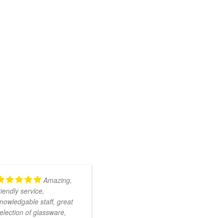
Amazing,
Kundig en
riendly service,
onwijs vriendelijk
nowledgable staff, great
personeel. Ruim
election of glassware,
assortiment met zeer