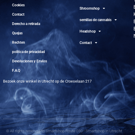
Cookies
Shroomshop
Contact
semillas de cannabis
Derecho a retirada
Headshop
Quejas
Rechten
Contact
política de privacidad
Devoluciones y Envíos
F.A.Q
Bezoek onze winkel in Utrecht op de Croeselaan 217
© All rights reserved to Smartshop Route 030 - Smartshop in Utrecht