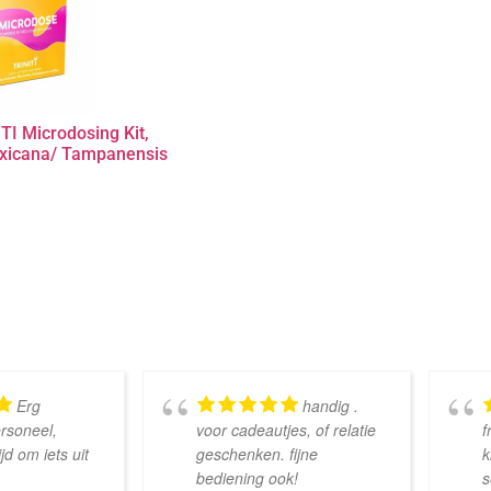
TI Microdosing Kit,
exicana/ Tampanensis
Erg
handig .
ersoneel,
voor cadeautjes, of relatie
f
d om iets uit
geschenken. fijne
k
bediening ook!
s