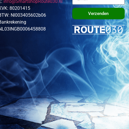
E:
info@SmartshopRoute030.nl
KVK: 80201415
Verzenden
BTW: Nl003405602b06
Bankrekening
NL03INGB0006458808