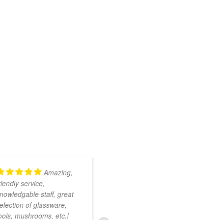
Amazing,
Kundig en
riendly service,
onwijs vriendelijk
nowledgable staff, great
personeel. Ruim
election of glassware,
assortiment met zeer
ools, mushrooms, etc.!
uiteenlopende producten.