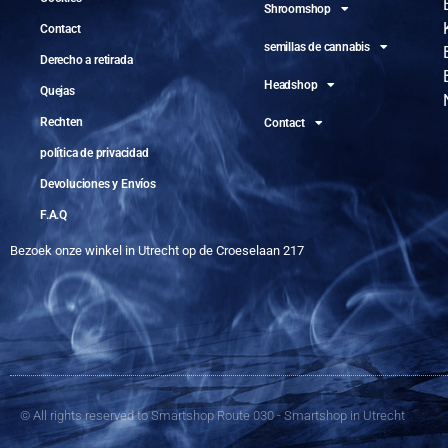
Shroomshop
Contact
semillas de cannabis
Derecho a retirada
Headshop
Quejas
Rechten
Contact
política de privacidad
Devoluciones y Envíos
F.A.Q
Bezoek onze winkel in Utrecht op de Croeselaan 217
© All rights reserved to Smartshop Route 030 - Smartshop in Utrecht