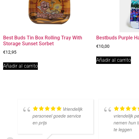
Best Buds Tin Box Rolling Tray With
Bestbuds Purple Ha
Storage Sunset Sorbet
€
10,00
€
12,95
Añadir al carrito
Añadir al carrito
Vriendelijk
personeel goede service
vriendelijk p
en prijs
nemen hun tij
te leggen