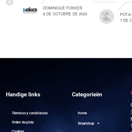
DOMINIQUE FOKKER
8 DE OCTUBRE DE 2023
POT-8
7 DE 
Handige links
Categorieën
Términos y condiciones
Home
Orden de pista
Smartshop
Cookies