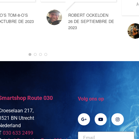
H
-O’S TOM-8-O’S
ROBERT OCKELOEN
OCTUBRE DE 2023
26 DE SEPTIEMBRE DE
2023
Smartshop Route 030
Volg ons op
Croeselaan 217,
3521 BN Utrecht
Nederland
T
030 633 2499