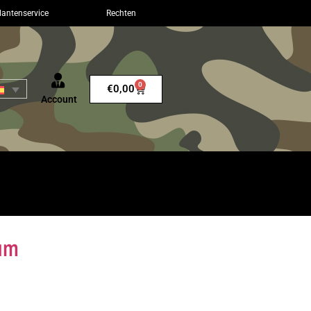
lantenservice
Rechten
0
€
0,00
Account
um