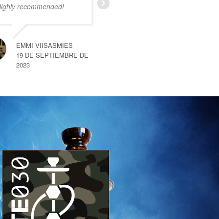
ighly recommended!
Ik was nog niet bekend
met deze smartshop maar
na een kort gesprek met
een van de medewerkers
EMMI VIISASMIES
merkte
… read more
19 DE SEPTIEMBRE DE
2023
SEM VAN HEMERT
10 DE SEPTIEMBRE DE 2023