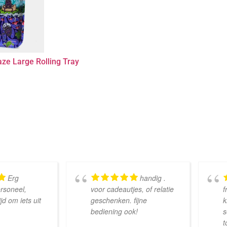
ze Large Rolling Tray
Erg
handig .
ersoneel,
voor cadeautjes, of relatie
f
d om iets uit
geschenken. fijne
k
bediening ook!
s
t