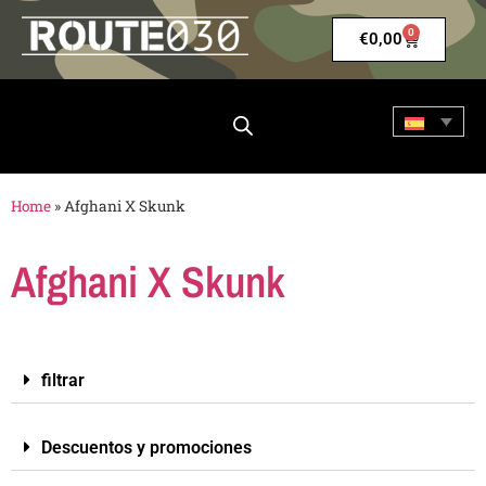
0
€
0,00
Home
»
Afghani X Skunk
Afghani X Skunk
filtrar
Descuentos y promociones