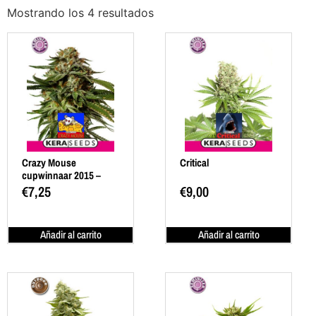
Mostrando los 4 resultados
Crazy Mouse
Critical
cupwinnaar 2015 –
2019
€
7,25
€
9,00
Añadir al carrito
Añadir al carrito