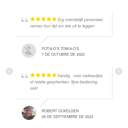
Erg vriendelijk personeel,
SE
nemen hun tijd om iets uit te leggen
10 
POT-8-O’S TOM-8-O’S
7 DE OCTUBRE DE 2023
handig . voor cadeautjes,
HE
of relatie geschenken. fijne bediening
10 
ook!
ROBERT OCKELOEN
26 DE SEPTIEMBRE DE 2023