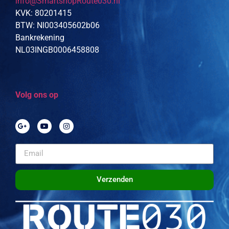
info@SmartshopRoute030.nl
KVK: 80201415
BTW: Nl003405602b06
Bankrekening
NL03INGB0006458808
Volg ons op
Verzenden