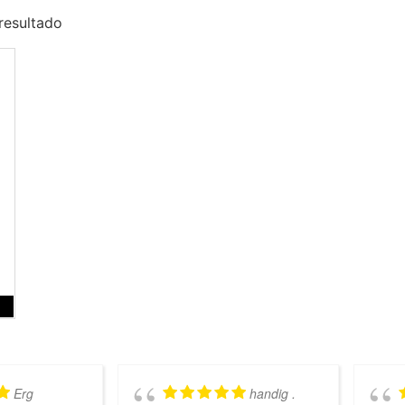
resultado
Erg
handig .