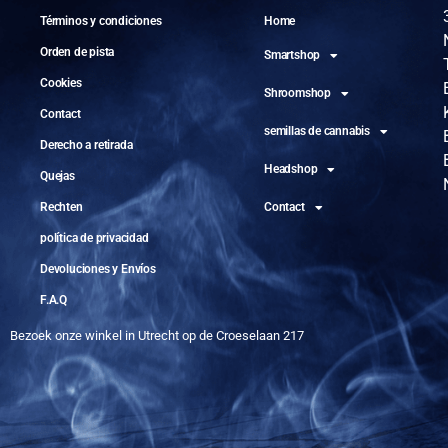
Términos y condiciones
Home
Orden de pista
Smartshop
Cookies
Shroomshop
Contact
semillas de cannabis
Derecho a retirada
Headshop
Quejas
Rechten
Contact
política de privacidad
Devoluciones y Envíos
F.A.Q
Bezoek onze winkel in Utrecht op de Croeselaan 217