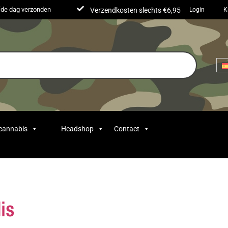
lfde dag verzonden
Verzendkosten slechts €6,95
Login
K
 cannabis
Headshop
Contact
is