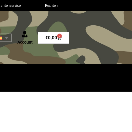
lantenservice
Rechten
0
€
0,00
Account