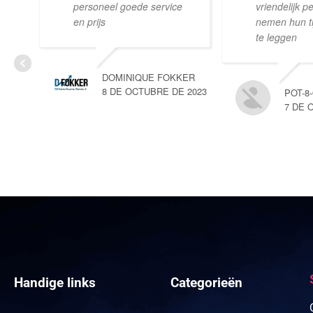
personeel goede service
vriendelijk p
en prijs
nemen hun tij
te leggen
DOMINIQUE FOKKER
8 DE OCTUBRE DE 2023
POT-8
7 DE 
Handige links
Categorieën