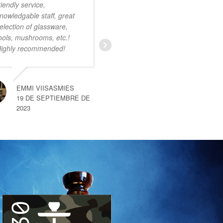
riendly service,
onwijs vriendelijk
nowledgable staff, great
personeel. Ruim
election of glassware,
assortiment met zeer
ools, mushrooms, etc.!
uiteenlopende producten.
ighly recommended!
Ik was nog niet bekend
met deze smartshop maar
na een kort gesprek met
een van de medewerkers
EMMI VIISASMIES
merkte
… read more
19 DE SEPTIEMBRE DE
2023
SEM VAN HEMERT
10 DE SEPTIEMBRE DE 2023