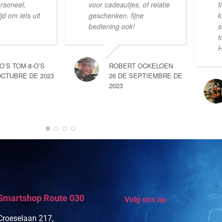
ersoneel,
voor cadeautjes, of relatie
f
d om iets uit
geschenken. fijne
k
bediening ook!
s
t
H
-O’S TOM-8-O’S
ROBERT OCKELOEN
OCTUBRE DE 2023
26 DE SEPTIEMBRE DE
2023
Smartshop Route 030
Volg ons op
Croeselaan 217,