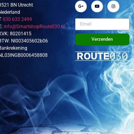
3521 BN Utrecht
Nederland
T
030 633 2499
E:
info@SmartshopRoute030.nl
KVK: 80201415
Verzenden
BTW: Nl003405602b06
Bankrekening
NL03INGB0006458808