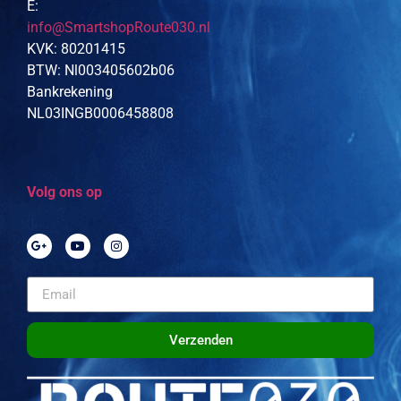
E:
info@SmartshopRoute030.nl
KVK: 80201415
BTW: Nl003405602b06
Bankrekening
NL03INGB0006458808
Volg ons op
Verzenden