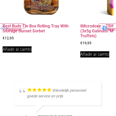
Best Buds Tin Box Rolling Tray With
iMicrodose – TRINI
Previous
Next
Storage Sunset Sorbet
(3x5g Galindoi/ M
Truffels)
€
12,95
€
19,95
Añadir al carrito
Añadir al carrito
Vriendelijk personeel
goede service en prijs