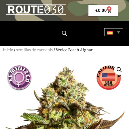
0
€
0,00
Inicio
/
semillas de cannabis
/ Venice Beach Afghan