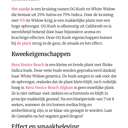
Het zaadje
is een kruising tussen OG Kush en White Widow
die bestaat uit 25% Sativa en 75% Indica. Door de kruising
met
Whi
te Widow krijg je een makkelijke plant met een
hoge opbrengst. OG Kush is afkomstig uit Californië en is
wereldwijd bekend door haar bijzondere aroma en
krachtige effecten. Deze OG Kush eigenschappen komen
bij
de plant
terug in de geur, de smaak en het effect.
Kweekeigenschappen
Kera Venice Beach
is een kleine en brede plant met flinke
Indica buds. Deze vette buds worden geproduceerd dankzij
haar White Widow genetica. De buds zorgen er ook voor dat
de opbrengst, ondanks dat de plant klein blijft, toch redelijk
hoog is.
Kera Venice Beach Afghan
is geen moeilijke plant.
Ze is niet vatbaar voor ziektes en schimmels en blijft in
principe makkelijk gezond. Na een bloeiperiode van 7 tot 8
weken, wanneer de trichomen melkachtig en
amberkleurig zijn, is ze klaar om geoogst te worden. Laat
de Cannabis na het oogsten goed drogen!
Effect en smaakbeleving