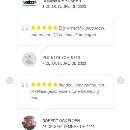
DOMINIQUE FOKKER
8 DE OCTUBRE DE 2023
Erg vriendelijk personeel,
SE
nemen hun tijd om iets uit te leggen
10 
POT-8-O’S TOM-8-O’S
7 DE OCTUBRE DE 2023
handig . voor cadeautjes,
HE
of relatie geschenken. fijne bediening
10 
ook!
ROBERT OCKELOEN
26 DE SEPTIEMBRE DE 2023