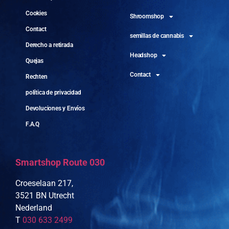
Cookies
Shroomshop
Contact
semillas de cannabis
Derecho a retirada
Headshop
Quejas
Contact
Rechten
política de privacidad
Devoluciones y Envíos
F.A.Q
Smartshop Route 030
Croeselaan 217,
3521 BN Utrecht
Nederland
T
030 633 2499