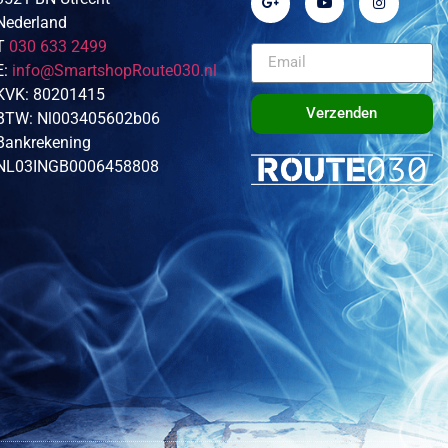
Nederland
T
030 633 2499
E:
info@SmartshopRoute030.nl
KVK: 80201415
Verzenden
BTW: Nl003405602b06
Bankrekening
NL03INGB0006458808