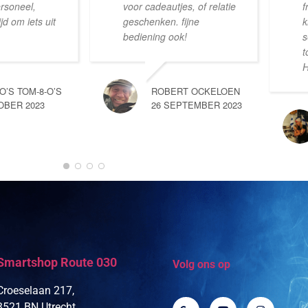
ersoneel,
voor cadeautjes, of relatie
f
d om iets uit
geschenken. fijne
k
bediening ook!
s
t
H
-O’S TOM-8-O’S
ROBERT OCKELOEN
OBER 2023
26 SEPTEMBER 2023
Smartshop Route 030
Volg ons op
Croeselaan 217,
3521 BN Utrecht