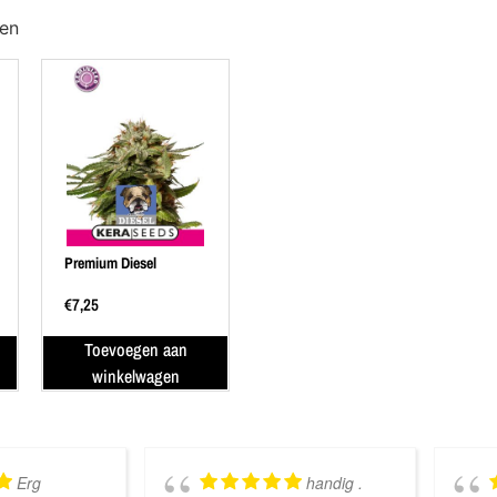
ten
Premium Diesel
€
7,25
Toevoegen aan
winkelwagen
Erg
handig .