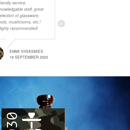
riendly service,
onwijs vriendelijk
nowledgable staff, great
personeel. Ruim
election of glassware,
assortiment met zeer
ools, mushrooms, etc.!
uiteenlopende producten.
ighly recommended!
Ik was nog niet bekend
met deze smartshop maar
na een kort gesprek met
een van de medewerkers
EMMI VIISASMIES
merkte
… read more
19 SEPTEMBER 2023
SEM VAN HEMERT
10 SEPTEMBER 2023