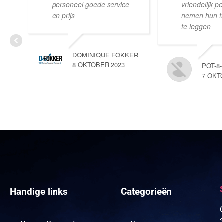
personeel goede service
vriendelijk p
en prijs
nemen hun tij
te leggen
DOMINIQUE FOKKER
8 OKTOBER 2023
POT-8
7 OKT
Handige links
Categorieën