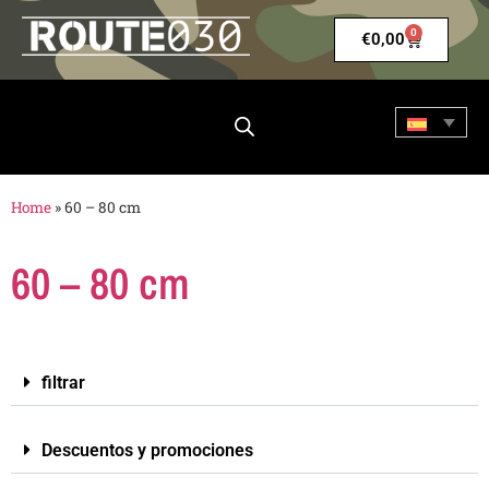
0
€
0,00
Home
»
60 – 80 cm
60 – 80 cm
filtrar
Descuentos y promociones