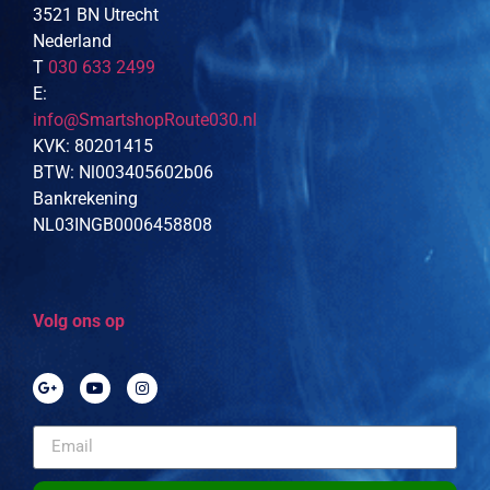
3521 BN Utrecht
Nederland
T
030 633 2499
E:
info@SmartshopRoute030.nl
KVK: 80201415
BTW: Nl003405602b06
Bankrekening
NL03INGB0006458808
Volg ons op