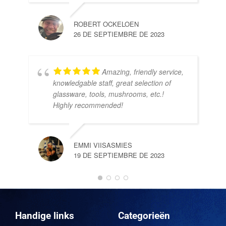
ROBERT OCKELOEN
26 DE SEPTIEMBRE DE 2023
Amazing, friendly service,
knowledgable staff, great selection of
DOM
glassware, tools, mushrooms, etc.!
10 
Highly recommended!
EMMI VIISASMIES
19 DE SEPTIEMBRE DE 2023
DO
10 
Handige links
Categorieën