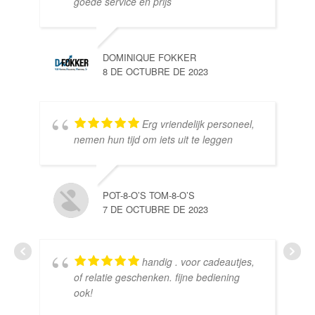
goede service en prijs
DOMINIQUE FOKKER
8 DE OCTUBRE DE 2023
Erg vriendelijk personeel,
SE
nemen hun tijd om iets uit te leggen
10 
POT-8-O’S TOM-8-O’S
7 DE OCTUBRE DE 2023
handig . voor cadeautjes,
HE
of relatie geschenken. fijne bediening
10 
ook!