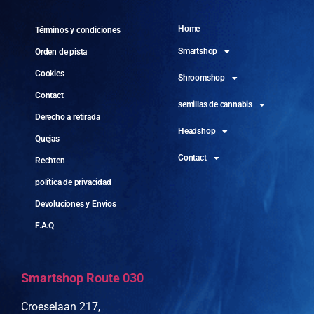
Home
Términos y condiciones
Smartshop
Orden de pista
Cookies
Shroomshop
Contact
semillas de cannabis
Derecho a retirada
Headshop
Quejas
Contact
Rechten
política de privacidad
Devoluciones y Envíos
F.A.Q
Smartshop Route 030
Croeselaan 217,