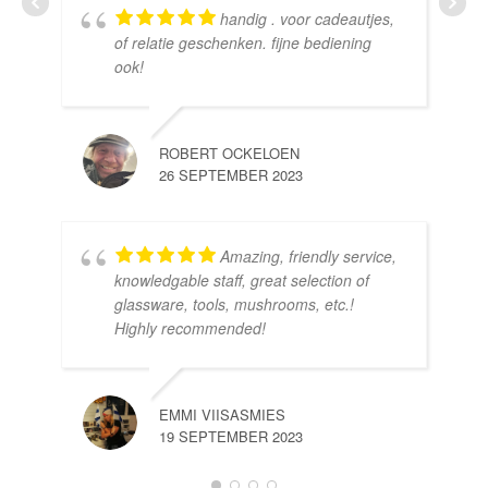
handig . voor cadeautjes,
HE
of relatie geschenken. fijne bediening
10 
ook!
ROBERT OCKELOEN
26 SEPTEMBER 2023
Amazing, friendly service,
knowledgable staff, great selection of
DOM
glassware, tools, mushrooms, etc.!
10 
Highly recommended!
EMMI VIISASMIES
19 SEPTEMBER 2023