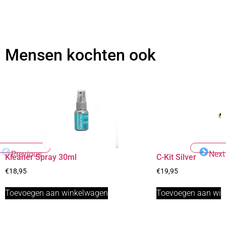
Mensen kochten ook
Previous
Next
Kleaner Spray 30ml
C-Kit Silver
€
18,95
€
19,95
Toevoegen aan winkelwagen
Toevoegen aan wi