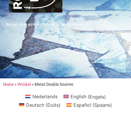
Bezoek onze winkel in Utrecht op de Croeselaan 217
© All rights reserved to Smartshop Route 030 - Smartshop in Utrecht
Home
»
Winkel
»
Metal Double Snorter
Nederlands
English
(
Engels
)
Deutsch
(
Duits
)
Español
(
Spaans
)