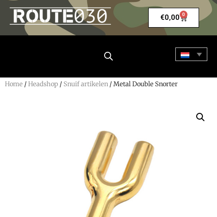
0
€
0,00
Home
/
Headshop
/
Snuif artikelen
/ Metal Double Snorter