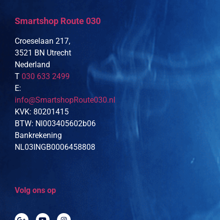
Smartshop Route 030
Croeselaan 217,
3521 BN Utrecht
Nederland
T
030 633 2499
E:
info@SmartshopRoute030.nl
KVK: 80201415
BTW: Nl003405602b06
Bankrekening
NL03INGB0006458808
Volg ons op