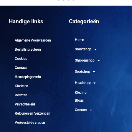
DO
10 
Handige links
Categorieën
Home
Algemene Voorwaarden
Smartshop
Bestelling volgen
Cookies
Shroomshop
Contact
Seedshop
Herroepingsrecht
Headshop
Klachten
Kleding
Rechten
Blogs
Privacybeleid
Contact
Retouren en Verzenden
Veelgestelde vragen