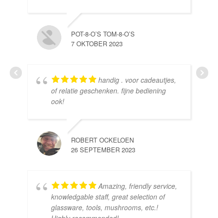
10 
POT-8-O’S TOM-8-O’S
7 OKTOBER 2023
handig . voor cadeautjes,
HE
of relatie geschenken. fijne bediening
10 
ook!
ROBERT OCKELOEN
26 SEPTEMBER 2023
Amazing, friendly service,
knowledgable staff, great selection of
DOM
glassware, tools, mushrooms, etc.!
10 
Highly recommended!