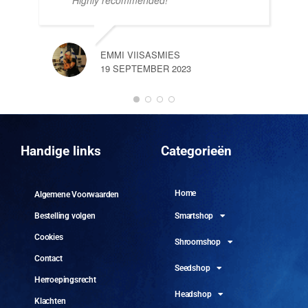
EMMI VIISASMIES
19 SEPTEMBER 2023
DO
10 
Handige links
Categorieën
Home
Algemene Voorwaarden
Smartshop
Bestelling volgen
Cookies
Shroomshop
Contact
Seedshop
Herroepingsrecht
Headshop
Klachten