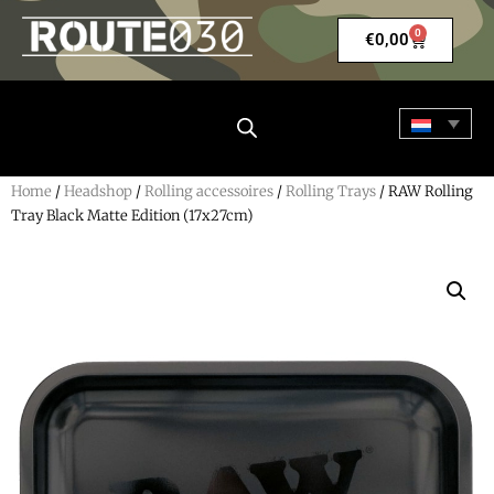
0
€
0,00
Home
/
Headshop
/
Rolling accessoires
/
Rolling Trays
/ RAW Rolling
Tray Black Matte Edition (17x27cm)