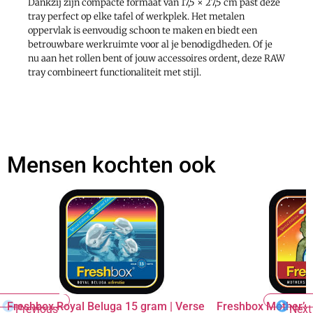
Dankzij zijn compacte formaat van 17,5 × 27,5 cm past deze
tray perfect op elke tafel of werkplek. Het metalen
oppervlak is eenvoudig schoon te maken en biedt een
betrouwbare werkruimte voor al je benodigdheden. Of je
nu aan het rollen bent of jouw accessoires ordent, deze RAW
tray combineert functionaliteit met stijl.
Mensen kochten ook
Freshbox Royal Beluga 15 gram | Verse
Freshbox Mother’s 
Previous
Next