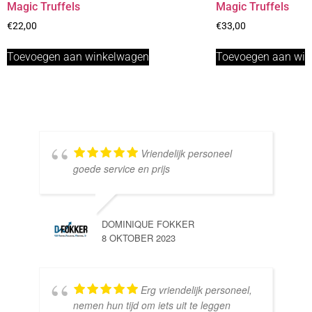
Magic Truffels
Magic Truffels
€
22,00
€
33,00
Toevoegen aan winkelwagen
Toevoegen aan wi
Vriendelijk personeel
goede service en prijs
DOMINIQUE FOKKER
8 OKTOBER 2023
Erg vriendelijk personeel,
SE
nemen hun tijd om iets uit te leggen