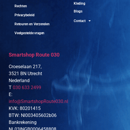
Kleding
Rechten
Blogs
Privacybeleid
Contact
Retouren en Verzenden
Veelgestelde vragen
Smartshop Route 030
Croeselaan 217,
3521 BN Utrecht
Nederland
T
030 633 2499
E:
info@SmartshopRoute030.nl
KVK: 80201415
BTW: Nl003405602b06
Bankrekening
NL03INGB0006458808