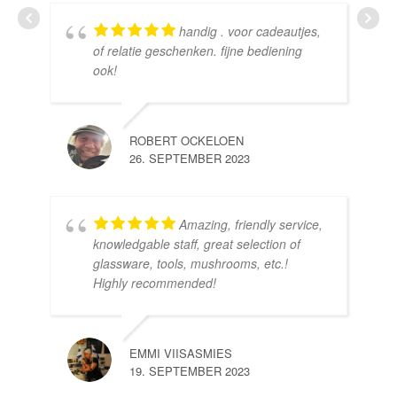
handig . voor cadeautjes,
HE
of relatie geschenken. fijne bediening
10.
ook!
ROBERT OCKELOEN
26. SEPTEMBER 2023
Amazing, friendly service,
knowledgable staff, great selection of
DOM
glassware, tools, mushrooms, etc.!
10.
Highly recommended!
EMMI VIISASMIES
19. SEPTEMBER 2023