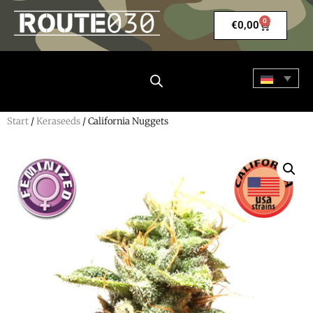
0
€
0,00
Start
/
Keraseeds
/ California Nuggets