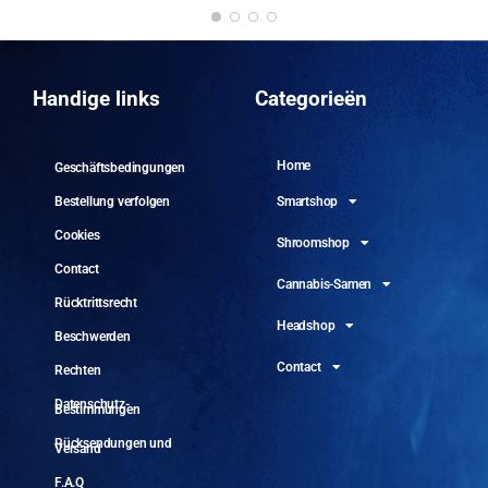
DO
10.
Handige links
Categorieën
Home
Geschäftsbedingungen
Smartshop
Bestellung verfolgen
Cookies
Shroomshop
Contact
Cannabis-Samen
Rücktrittsrecht
Headshop
Beschwerden
Contact
Rechten
Datenschutz-
Bestimmungen
Rücksendungen und
Versand
F.A.Q