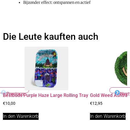
Bijzonder effect: ontspannen en actief
Die Leute kauften auch
Previous
Next
Bestbuds Purple Haze Large Rolling Tray
Gold Weed Ashtra
€
10,00
€
12,95
In den Warenkorb
In den Warenkorb