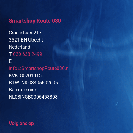
Smartshop Route 030
Croeselaan 217,
3521 BN Utrecht
Nederland
T
030 633 2499
E:
info@SmartshopRoute030.nl
KVK: 80201415
BTW: Nl003405602b06
Bankrekening
NL03INGB0006458808
Volg ons op