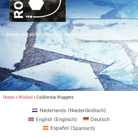
Bezoek onze winkel in Utrecht op de Croeselaan 217
© All rights reserved to Smartshop Route 030 - Smartshop in Utrecht
Home
»
Winkel
»
California Nuggets
Nederlands
(
Niederländisch
)
English
(
Englisch
)
Deutsch
Español
(
Spanisch
)