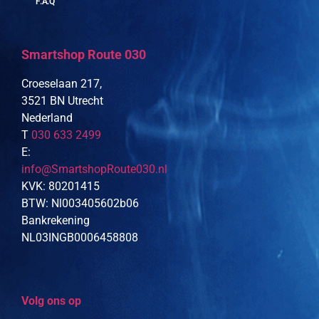
F.A.Q
Smartshop Route 030
Croeselaan 217,
3521 BN Utrecht
Nederland
T
030 633 2499
E:
info@SmartshopRoute030.nl
KVK: 80201415
BTW: Nl003405602b06
Bankrekening
NL03INGB0006458808
Volg ons op