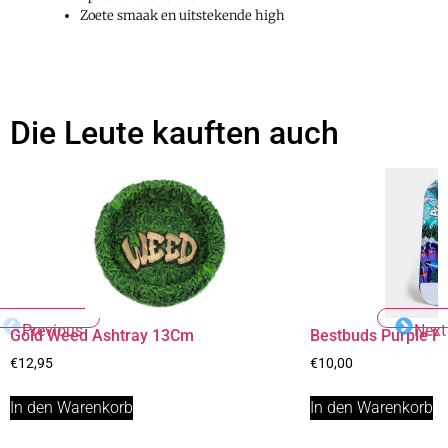
Zoete smaak en uitstekende high
Die Leute kauften auch
Previous
Next
Gold Weed Ashtray 13Cm
Bestbuds Purple Ha
€
12,95
€
10,00
In den Warenkorb
In den Warenkorb