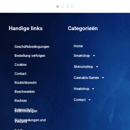
DO
10.
Handige links
Categorieën
Home
Geschäftsbedingungen
Smartshop
Bestellung verfolgen
Cookies
Shroomshop
Contact
Cannabis-Samen
Rücktrittsrecht
Headshop
Beschwerden
Contact
Rechten
Datenschutz-
Bestimmungen
Rücksendungen und
Versand