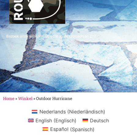
Bezoek onze winkel in Utrecht op de Croeselaan 217
© All rights reserved to Smartshop Route 030 - Smartshop in Utrecht
Home
»
Winkel
»
Outdoor Hurricane
Nederlands
(
Niederländisch
)
English
(
Englisch
)
Deutsch
Español
(
Spanisch
)