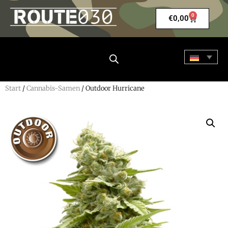
0
€
0,00
Start
/
Cannabis-Samen
/ Outdoor Hurricane