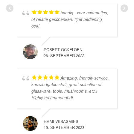
handig . voor cadeautjes,
HE
of relatie geschenken. fijne bediening
10.
ook!
ROBERT OCKELOEN
26. SEPTEMBER 2023
Amazing, friendly service,
knowledgable staff, great selection of
DOM
glassware, tools, mushrooms, etc.!
10.
Highly recommended!
EMMI VIISASMIES
19. SEPTEMBER 2023