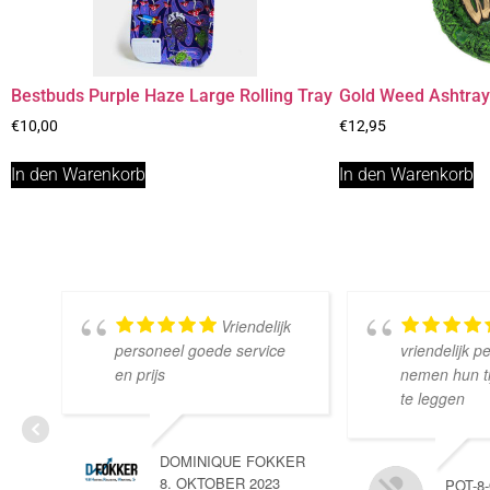
Bestbuds Purple Haze Large Rolling Tray
Gold Weed Ashtra
€
10,00
€
12,95
In den Warenkorb
In den Warenkorb
Vriendelijk
personeel goede service
vriendelijk p
en prijs
nemen hun tij
te leggen
DOMINIQUE FOKKER
8. OKTOBER 2023
POT-8