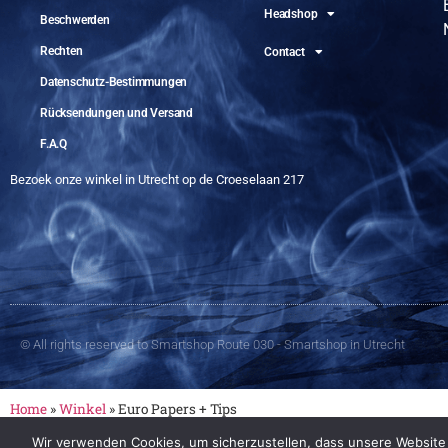
Headshop
Beschwerden
Rechten
Contact
Datenschutz-Bestimmungen
Rücksendungen und Versand
F.A.Q
Bezoek onze winkel in Utrecht op de Croeselaan 217
© All rights reserved to Smartshop Route 030 - Smartshop in Utrecht
Home
»
Winkel
»
Euro Papers + Tips
Wir verwenden Cookies, um sicherzustellen, dass unsere Website s