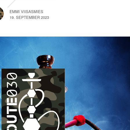
na een kort gesprek met
een van de medewerkers
EMMI VIISASMIES
merkte
… read more
19. SEPTEMBER 2023
SEM VAN HEMERT
10. SEPTEMBER 2023