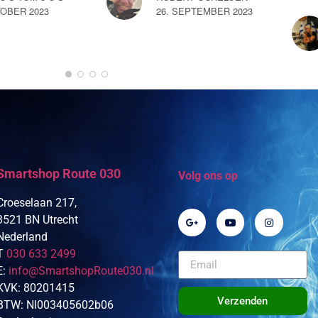
TOBER 2023
26. SEPTEMBER 2023
Smartshop Route 030
Volg ons op
Croeselaan 217,
3521 BN Utrecht
Nederland
T
030 633 2499
E:
info@SmartshopRoute030.nl
KVK: 80201415
Verzenden
BTW: Nl003405602b06