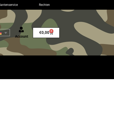
lantenservice
Rechten
0
€
0,00
Account