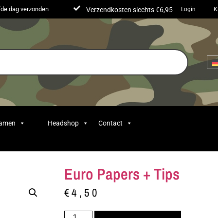
lfde dag verzonden
Verzendkosten slechts €6,95
Login
K
Samen
Headshop
Contact
Euro Papers + Tips
€
4,50