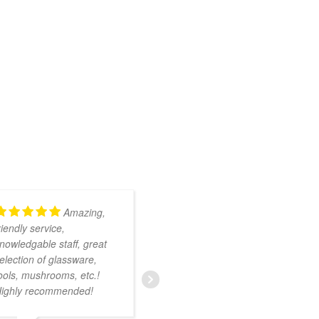
Amazing,
Kundig en
riendly service,
onwijs vriendelijk
nowledgable staff, great
personeel. Ruim
election of glassware,
assortiment met zeer
ools, mushrooms, etc.!
uiteenlopende producten.
ighly recommended!
Ik was nog niet bekend
met deze smartshop maar