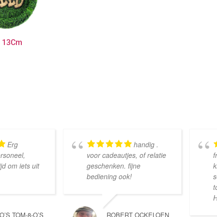
y 13Cm
Erg
handig .
ersoneel,
voor cadeautjes, of relatie
f
d om iets uit
geschenken. fijne
k
bediening ook!
s
t
H
-O’S TOM-8-O’S
ROBERT OCKELOEN