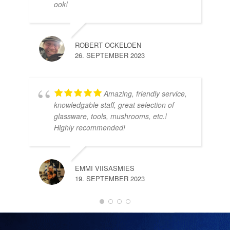
ook!
ROBERT OCKELOEN
26. SEPTEMBER 2023
Amazing, friendly service,
knowledgable staff, great selection of
DOM
glassware, tools, mushrooms, etc.!
10.
Highly recommended!
EMMI VIISASMIES
19. SEPTEMBER 2023
DO