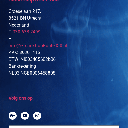
Croeselaan 217,
3521 BN Utrecht
Nederland
T
030 633 2499
E:
info@SmartshopRoute030.nl
KVK: 80201415
BTW: Nl003405602b06
Bankrekening
NL03INGB0006458808
Volg ons op