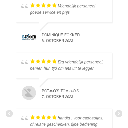
Vriendelijk personeel
goede service en prijs
DOMINIQUE FOKKER
8. OKTOBER 2023
Erg vriendelijk personeel,
SE
nemen hun tijd om iets uit te leggen
10.
POT-8-O’S TOM-8-O’S
7. OKTOBER 2023
handig . voor cadeautjes,
HE
of relatie geschenken. fijne bediening
10.