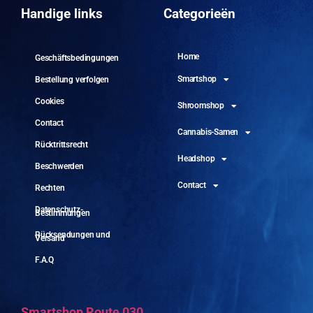
10.
Handige links
Categorieën
Home
Geschäftsbedingungen
Smartshop
Bestellung verfolgen
Cookies
Shroomshop
Contact
Cannabis-Samen
Rücktrittsrecht
Headshop
Beschwerden
Contact
Rechten
Datenschutz-
Bestimmungen
Rücksendungen und
Versand
F.A.Q
Smartshop Route 030