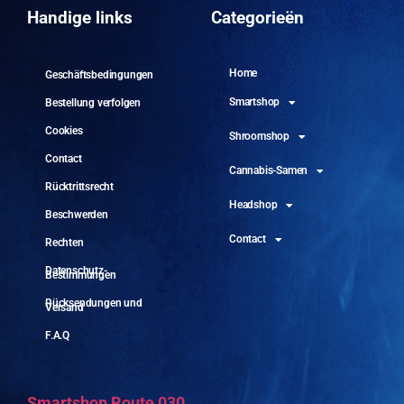
10.
Handige links
Categorieën
Home
Geschäftsbedingungen
Smartshop
Bestellung verfolgen
Cookies
Shroomshop
Contact
Cannabis-Samen
Rücktrittsrecht
Headshop
Beschwerden
Contact
Rechten
Datenschutz-
Bestimmungen
Rücksendungen und
Versand
F.A.Q
Smartshop Route 030