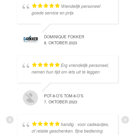
Vriendelijk personeel
goede service en prijs
DOMINIQUE FOKKER
8. OKTOBER 2023
Erg vriendelijk personeel,
SE
nemen hun tijd om iets uit te leggen
10.
POT-8-O’S TOM-8-O’S
7. OKTOBER 2023
handig . voor cadeautjes,
HE
of relatie geschenken. fijne bediening
10.