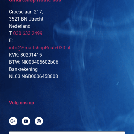
Croeselaan 217,
3521 BN Utrecht
Nederland
T
030 633 2499
E:
info@SmartshopRoute030.nl
KVK: 80201415
BTW: Nl003405602b06
Bankrekening
NL03INGB0006458808
Volg ons op