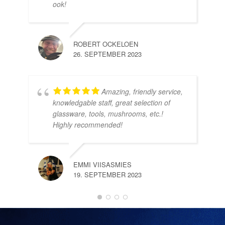
ook!
ROBERT OCKELOEN
26. SEPTEMBER 2023
Amazing, friendly service,
knowledgable staff, great selection of
DOM
glassware, tools, mushrooms, etc.!
10.
Highly recommended!
EMMI VIISASMIES
19. SEPTEMBER 2023
DO