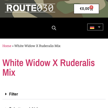
0
€
0,00
Home
»
White Widow X Ruderalis Mix
White Widow X Ruderalis
Mix
Filter