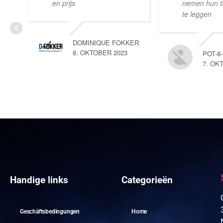
en prijs
nemen hun tij
te leggen
DOMINIQUE FOKKER
8. OKTOBER 2023
POT-8
7. OK
Handige links
Categorieën
Geschäftsbedingungen
Home