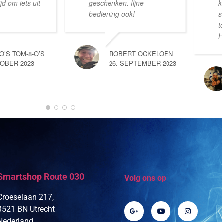
d om iets uit
geschenken. fijne
k
bediening ook!
s
t
H
-O’S TOM-8-O’S
ROBERT OCKELOEN
TOBER 2023
26. SEPTEMBER 2023
Smartshop Route 030
Volg ons op
Croeselaan 217,
3521 BN Utrecht
Nederland