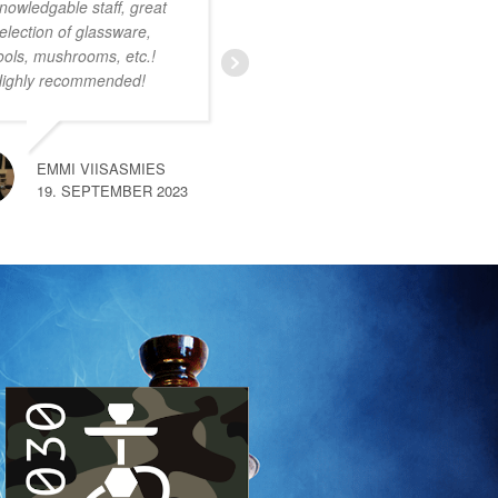
nowledgable staff, great
personeel. Ruim
election of glassware,
assortiment met zeer
ools, mushrooms, etc.!
uiteenlopende producten.
ighly recommended!
Ik was nog niet bekend
met deze smartshop maar
na een kort gesprek met
een van de medewerkers
EMMI VIISASMIES
merkte
… read more
19. SEPTEMBER 2023
SEM VAN HEMERT
10. SEPTEMBER 2023