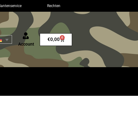
lantenservice
Rechten
0
€
0,00
Account