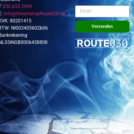
T
030 633 2499
E:
info@SmartshopRoute030.nl
KVK: 80201415
Verzenden
BTW: Nl003405602b06
Bankrekening
NL03INGB0006458808