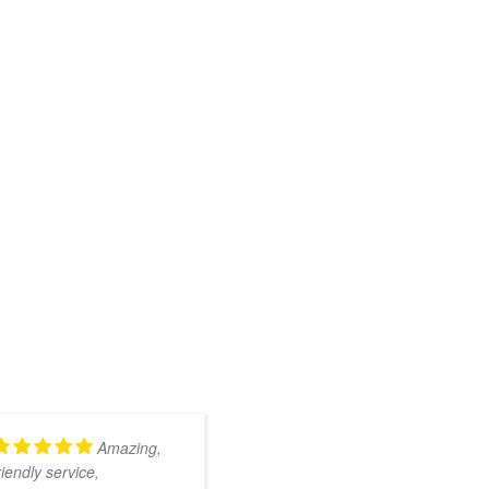
Amazing,
Kundig en
riendly service,
onwijs vriendelijk