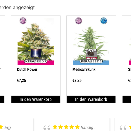
erden angezeigt
r
Dutch Power
Medical Skunk
S
€
7,25
€
7,25
€
In den Warenkorb
In den Warenkorb
Erg
handig .