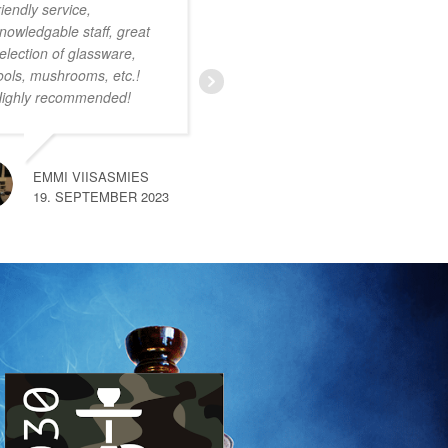
riendly service,
onwijs vriendelijk
nowledgable staff, great
personeel. Ruim
election of glassware,
assortiment met zeer
ools, mushrooms, etc.!
uiteenlopende producten.
ighly recommended!
Ik was nog niet bekend
met deze smartshop maar
na een kort gesprek met
een van de medewerkers
EMMI VIISASMIES
merkte
… read more
19. SEPTEMBER 2023
SEM VAN HEMERT
10. SEPTEMBER 2023