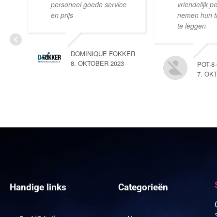
personeel goede service
vriendelijk p
en prijs
nemen hun tij
te leggen
DOMINIQUE FOKKER
8. OKTOBER 2023
POT-8
7. OK
Handige links
Categorieën