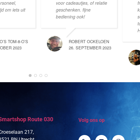
ersoneel,
voor cadeautjes, of relatie
f
d om iets uit
geschenken. fijne
k
bediening ook!
s
t
H
-O’S TOM-8-O’S
ROBERT OCKELOEN
TOBER 2023
26. SEPTEMBER 2023
Smartshop Route 030
Volg ons op
Croeselaan 217,
3521 BN Utrecht