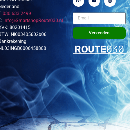
Nederland
T
030 633 2499
E:
info@SmartshopRoute030.nl
KVK: 80201415
Verzenden
BTW: Nl003405602b06
Bankrekening
NL03INGB0006458808