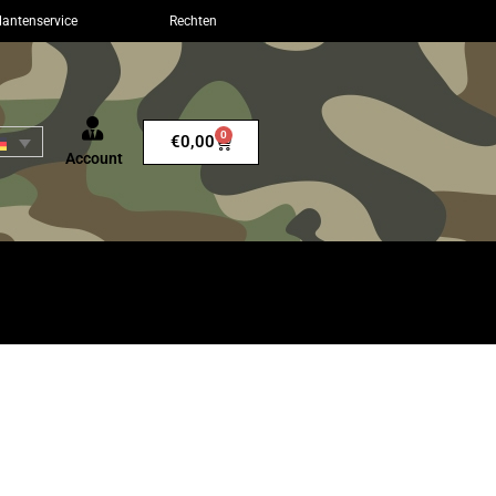
lantenservice
Rechten
0
€
0,00
Account