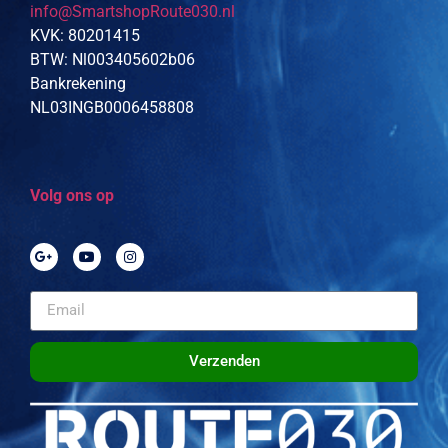
info@SmartshopRoute030.nl
KVK: 80201415
BTW: Nl003405602b06
Bankrekening
NL03INGB0006458808
Volg ons op
Verzenden