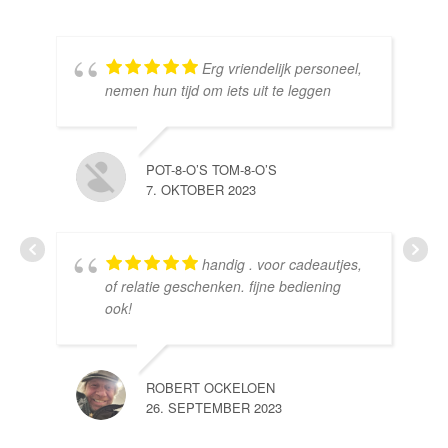
Erg vriendelijk personeel,
SE
nemen hun tijd om iets uit te leggen
10.
POT-8-O’S TOM-8-O’S
7. OKTOBER 2023
handig . voor cadeautjes,
HE
of relatie geschenken. fijne bediening
10.
ook!
ROBERT OCKELOEN
26. SEPTEMBER 2023