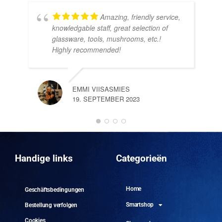
Amazing, friendly service,
knowledgable staff, great selection of
DOM
glassware, tools, mushrooms, etc.!
10.
Highly recommended!
EMMI VIISASMIES
19. SEPTEMBER 2023
DO
10.
Handige links
Categorieën
Home
Geschäftsbedingungen
Smartshop
Bestellung verfolgen
Cookies