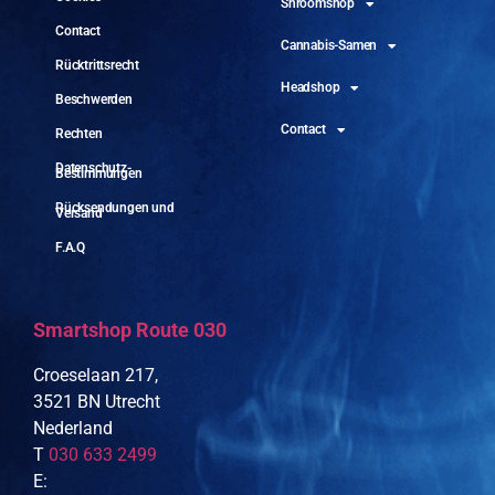
Shroomshop
Contact
Cannabis-Samen
Rücktrittsrecht
Headshop
Beschwerden
Contact
Rechten
Datenschutz-
Bestimmungen
Rücksendungen und
Versand
F.A.Q
Smartshop Route 030
Croeselaan 217,
3521 BN Utrecht
Nederland
T
030 633 2499
E: