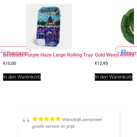
Previous
Next
Bestbuds Purple Haze Large Rolling Tray
Gold Weed Ashtra
€
10,00
€
12,95
In den Warenkorb
In den Warenkorb
Vriendelijk personeel
goede service en prijs