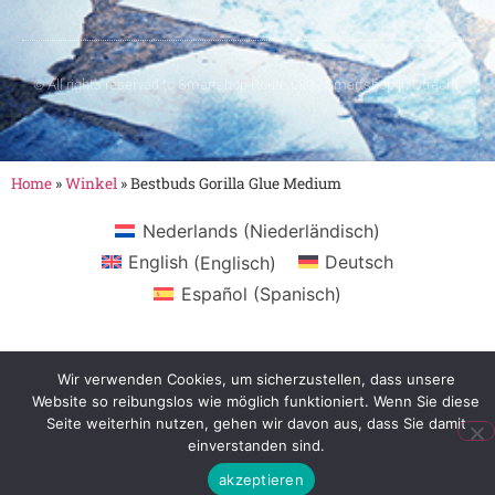
© All rights reserved to Smartshop Route 030 - Smartshop in Utrecht
Home
»
Winkel
»
Bestbuds Gorilla Glue Medium
Nederlands
(
Niederländisch
)
English
(
Englisch
)
Deutsch
Español
(
Spanisch
)
Wir verwenden Cookies, um sicherzustellen, dass unsere
Website so reibungslos wie möglich funktioniert. Wenn Sie diese
Seite weiterhin nutzen, gehen wir davon aus, dass Sie damit
einverstanden sind.
akzeptieren