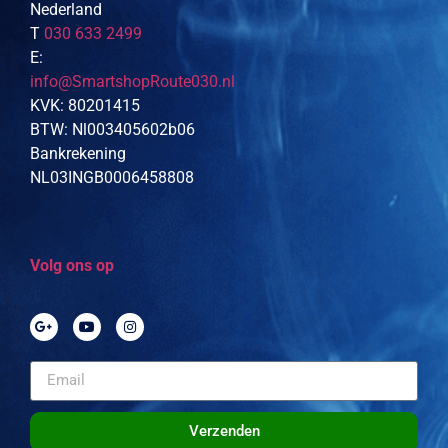
Nederland
T
030 633 2499
E:
info@SmartshopRoute030.nl
KVK: 80201415
BTW: Nl003405602b06
Bankrekening
NL03INGB0006458808
Volg ons op
Verzenden