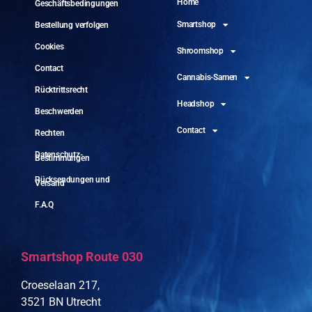
Home
Geschäftsbedingungen
Smartshop
Bestellung verfolgen
Cookies
Shroomshop
Contact
Cannabis-Samen
Rücktrittsrecht
Headshop
Beschwerden
Contact
Rechten
Datenschutz-
Bestimmungen
Rücksendungen und
Versand
F.A.Q
Smartshop Route 030
Croeselaan 217,
3521 BN Utrecht