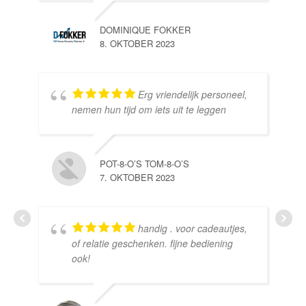
DOMINIQUE FOKKER
8. OKTOBER 2023
Erg vriendelijk personeel,
SE
nemen hun tijd om iets uit te leggen
10.
POT-8-O’S TOM-8-O’S
7. OKTOBER 2023
handig . voor cadeautjes,
HE
of relatie geschenken. fijne bediening
10.
ook!