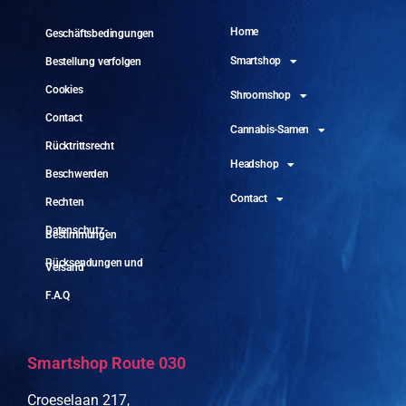
Home
Geschäftsbedingungen
Smartshop
Bestellung verfolgen
Cookies
Shroomshop
Contact
Cannabis-Samen
Rücktrittsrecht
Headshop
Beschwerden
Contact
Rechten
Datenschutz-
Bestimmungen
Rücksendungen und
Versand
F.A.Q
Smartshop Route 030
Croeselaan 217,