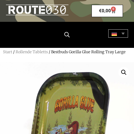
0
€
0,00
Start
/
Rollende Tabletts
/ Bestbuds Gorilla Glue Rolling Tray Large