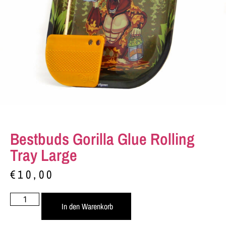
Bestbuds Gorilla Glue Rolling
Tray Large
€
10,00
In den Warenkorb