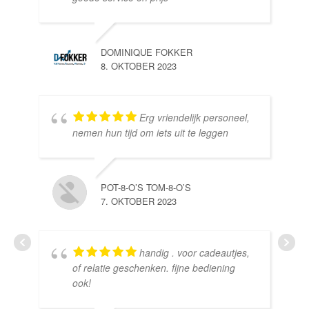
DOMINIQUE FOKKER
8. OKTOBER 2023
Erg vriendelijk personeel,
SE
nemen hun tijd om iets uit te leggen
10.
POT-8-O’S TOM-8-O’S
7. OKTOBER 2023
handig . voor cadeautjes,
HE
of relatie geschenken. fijne bediening
10.
ook!