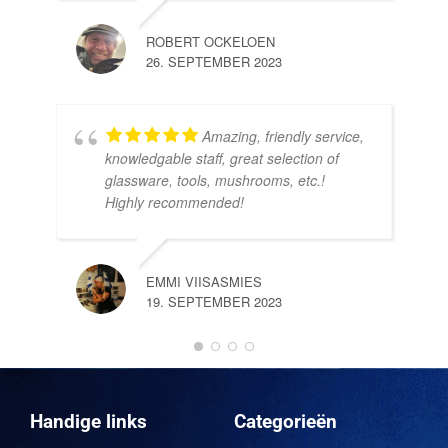
ROBERT OCKELOEN
26. SEPTEMBER 2023
Amazing, friendly service,
knowledgable staff, great selection of
DOM
glassware, tools, mushrooms, etc.!
10.
Highly recommended!
EMMI VIISASMIES
19. SEPTEMBER 2023
DO
10.
Handige links
Categorieën