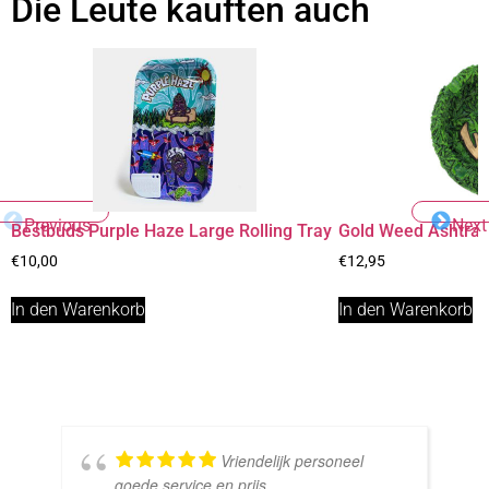
Die Leute kauften auch
Previous
Next
Bestbuds Purple Haze Large Rolling Tray
Gold Weed Ashtra
€
10,00
€
12,95
In den Warenkorb
In den Warenkorb
Vriendelijk personeel
goede service en prijs