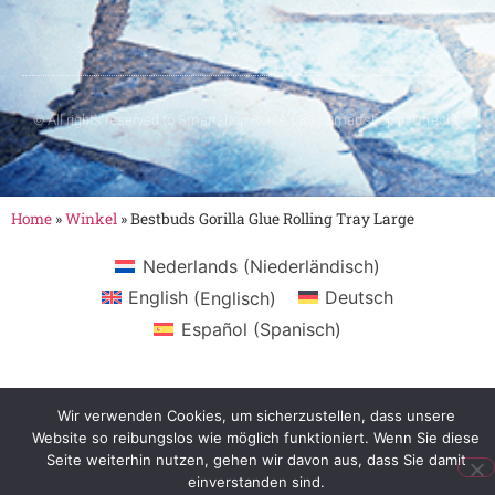
© All rights reserved to Smartshop Route 030 - Smartshop in Utrecht
Home
»
Winkel
»
Bestbuds Gorilla Glue Rolling Tray Large
Nederlands
(
Niederländisch
)
English
(
Englisch
)
Deutsch
Español
(
Spanisch
)
Wir verwenden Cookies, um sicherzustellen, dass unsere
Website so reibungslos wie möglich funktioniert. Wenn Sie diese
Seite weiterhin nutzen, gehen wir davon aus, dass Sie damit
einverstanden sind.