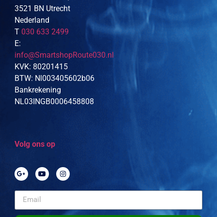
3521 BN Utrecht
Nederland
T
030 633 2499
E:
info@SmartshopRoute030.nl
KVK: 80201415
BTW: Nl003405602b06
Bankrekening
NL03INGB0006458808
Volg ons op