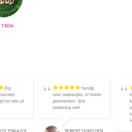
y 13Cm
Erg
handig .
ersoneel,
voor cadeautjes, of relatie
f
d om iets uit
geschenken. fijne
k
bediening ook!
s
t
H
-O’S TOM-8-O’S
ROBERT OCKELOEN