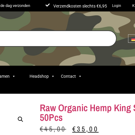
lfde dag verzonden
Verzendkosten slechts €6,95
Login
K
Samen
Headshop
Contact
Raw Organic Hemp King S
50Pcs
€
45,00
€
35,00