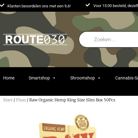
Voor 15:00 besteld, deze
Klanten beoordelen ons met een 9,6!
Home
Smartshop
Shroomshop
Cannabis-
Start
/
Fluss
/ Raw Organic Hemp King Size Slim Box 50Pcs