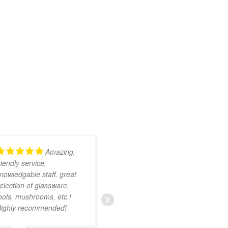
Amazing,
Kundig en
riendly service,
onwijs vriendelijk
nowledgable staff, great
personeel. Ruim
election of glassware,
assortiment met zeer
ools, mushrooms, etc.!
uiteenlopende producten.
ighly recommended!
Ik was nog niet bekend
met deze smartshop maar