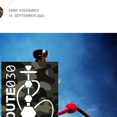
na een kort gesprek met
een van de medewerkers
EMMI VIISASMIES
merkte
… read more
19. SEPTEMBER 2023
SEM VAN HEMERT
10. SEPTEMBER 2023