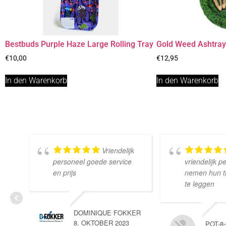
Bestbuds Purple Haze Large Rolling Tray
Gold Weed Ashtra
€
10,00
€
12,95
In den Warenkorb
In den Warenkorb
Vriendelijk
personeel goede service
vriendelijk p
en prijs
nemen hun tij
te leggen
DOMINIQUE FOKKER
8. OKTOBER 2023
POT-8