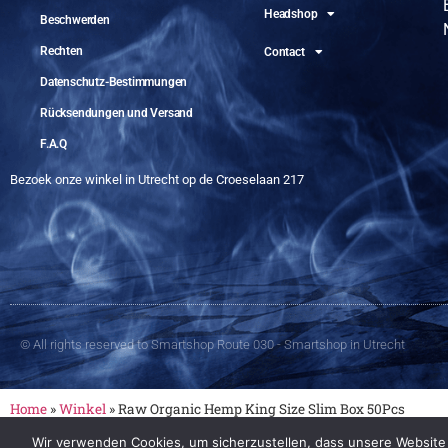
Headshop
Beschwerden
Rechten
Contact
Datenschutz-Bestimmungen
Rücksendungen und Versand
F.A.Q
Bezoek onze winkel in Utrecht op de Croeselaan 217
© All rights reserved to Smartshop Route 030 - Smartshop in Utrecht
Home
»
Winkel
»
Raw Organic Hemp King Size Slim Box 50Pcs
Wir verwenden Cookies, um sicherzustellen, dass unsere Website s