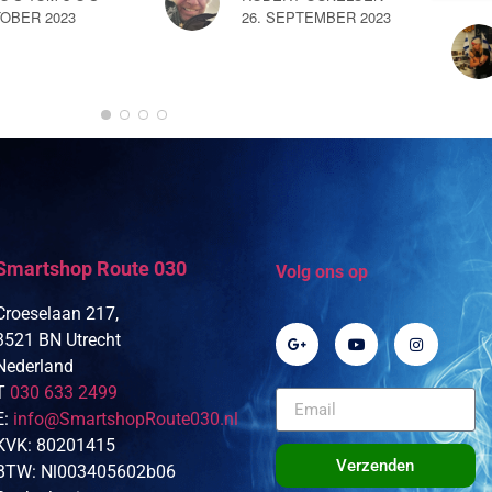
TOBER 2023
26. SEPTEMBER 2023
Smartshop Route 030
Volg ons op
Croeselaan 217,
3521 BN Utrecht
Nederland
T
030 633 2499
E:
info@SmartshopRoute030.nl
KVK: 80201415
Verzenden
BTW: Nl003405602b06