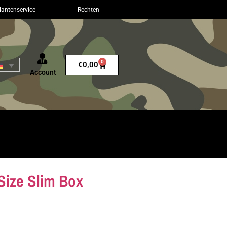
lantenservice
Rechten
0
€
0,00
Account
ize Slim Box